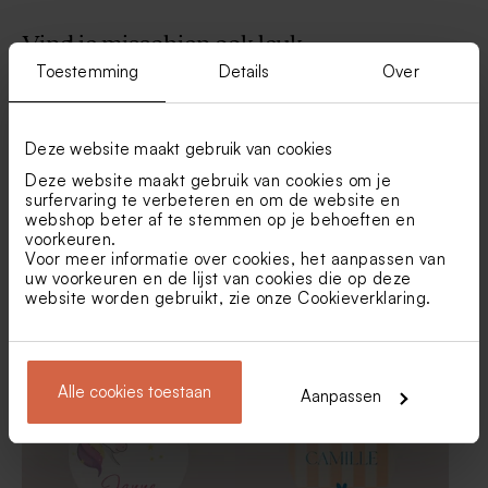
Vind je misschien ook leuk
Toestemming
Details
Over
De Bock lentilles
Ufo snoepen met fruitsmaak
pastelkleuren 1kg (± 1120
en zure vulling - 125gr (± 96
stuks)
stuks)
Deze website maakt gebruik van cookies
Deze website maakt gebruik van cookies om je
surfervaring te verbeteren en om de website en
webshop beter af te stemmen op je behoeften en
voorkeuren.
Voor meer informatie over cookies, het aanpassen van
uw voorkeuren en de lijst van cookies die op deze
website worden gebruikt, zie onze
Cookieverklaring
.
Leuke naamsticker dino (4,4
Bellenblaas sticker met
cm)
dino's
Alle cookies toestaan
Aanpassen