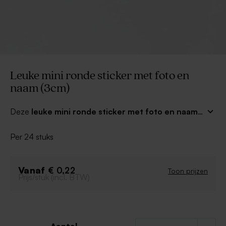
Leuke mini ronde sticker met foto en
naam (3cm)
Deze
leuke mini ronde sticker met foto en naam
kan je gebruiken bij de afwerking van het
verjaardagsfeest van je zoon of dochter! Voeg in de
Per 24 stuks
editor de mooiste foto toe en kies een origineel
lettertype voor de naam. Je kan deze sticker gebruiken
voor traktaties, bedankkaartjes of als sluitsticker voor je
Vanaf
€ 0,22
Toon prijzen
Prijs/stuk (incl. BTW)
envelopjes.