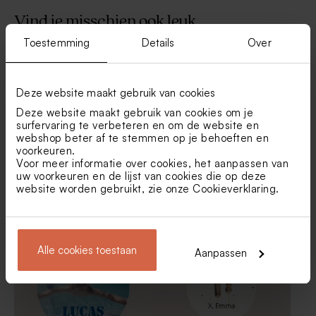
Vind je misschien ook leuk
Toestemming
Details
Over
Houten potlood met beige
Bellenblaas groen
molentje
Deze website maakt gebruik van cookies
Deze website maakt gebruik van cookies om je
surfervaring te verbeteren en om de website en
webshop beter af te stemmen op je behoeften en
voorkeuren.
Voor meer informatie over cookies, het aanpassen van
uw voorkeuren en de lijst van cookies die op deze
website worden gebruikt, zie onze
Cookieverklaring
.
Ronde sticker dinosaurus
Ronde sticker unicorn
(4,4 cm)
(4,4cm)
De Bock sugar choops
Gepersonaliseerd potlood
eucalyptus 750gr (± 195
met beige molentje
stuks)
Alle cookies toestaan
Aanpassen