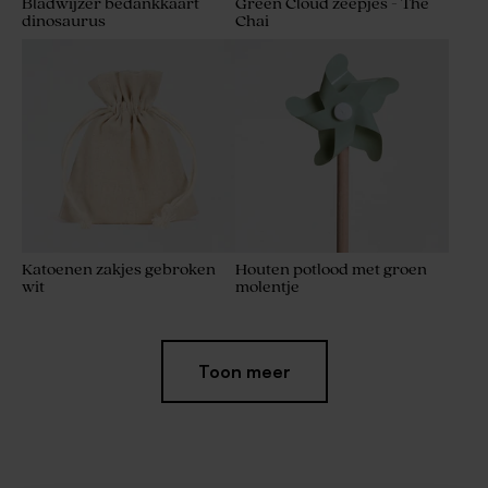
Bladwijzer bedankkaart
Green Cloud zeepjes - Thé
dinosaurus
Chai
Katoenen zakjes gebroken
Houten potlood met groen
wit
molentje
Toon meer