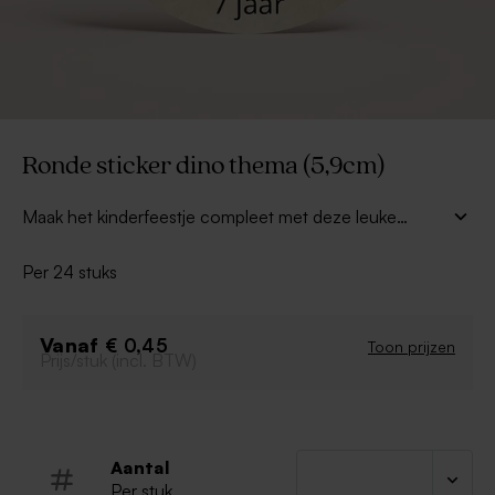
Ronde sticker dino thema (5,9cm)
Maak het kinderfeestje compleet met deze leuke
ronde sticker in stoer dino thema
. Erg leuk als
afwerking van traktaties voor school of de sportclub.
Per 24 stuks
Maak de sticker persoonlijk met een leuke foto van de
jarige.
Vanaf
€ 0,45
Toon prijzen
Prijs/stuk (incl. BTW)
Aantal
Per stuk