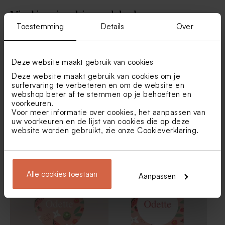
Vind je misschien ook leuk
Toestemming
Details
Over
Hartvormige likkoekjes roze
Potlood met roze suède strik
500gr (± 90 stuks)
Deze website maakt gebruik van cookies
Deze website maakt gebruik van cookies om je
surfervaring te verbeteren en om de website en
webshop beter af te stemmen op je behoeften en
voorkeuren.
Voor meer informatie over cookies, het aanpassen van
uw voorkeuren en de lijst van cookies die op deze
website worden gebruikt, zie onze
Cookieverklaring
.
Grote ronde sticker met
Bellenblaas sticker
zomerfruit (8,3 cm)
zomerfruit en naam
De Bock sugar choops
Set van 12 bedankjes met
eucalyptus 750gr (± 195
badzout en badbom - roze
stuks)
Alle cookies toestaan
Aanpassen