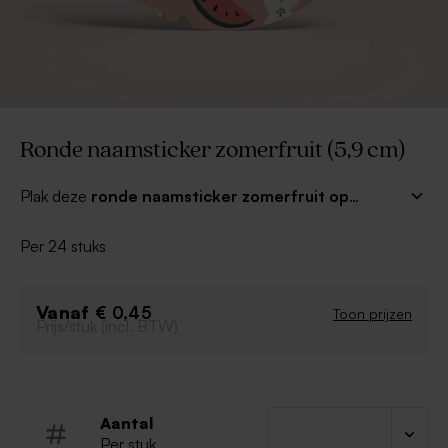
Ronde naamsticker zomerfruit (5,9 cm)
Plak deze
ronde naamsticker zomerfruit op
je traktaties (5,9 cm)
en combineer met andere
bijpassende bedankjes en bedankkaartjes voor een hip
Per 24 stuks
en fris totaalresultaat!
Vanaf
€ 0,45
Toon prijzen
Prijs/stuk (incl. BTW)
Aantal
Per stuk