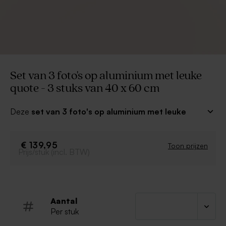
Set van 3 foto's op aluminium met leuke
quote - 3 stuks van 40 x 60 cm
Deze
set van 3 foto's op aluminium met leuke
quote
is de perfecte wanddecoratie voor je
woonkamer, keuken... Kies je mooiste foto's, kies een
tekst en pas de kleuren aan voor een uniek resultaat.
€ 139,95
Toon prijzen
Prijs/stuk (incl. BTW)
Muurdecoratie bestaande uit 3 fotopanelen van
40 x 60 cm - samen ongeveer 120 x 60 cm
afhankelijk van de tussenruimte
Foto's gedrukt op aluminium (dibond) van 3 mm
Aantal
dik
Per stuk
Matte afwerking