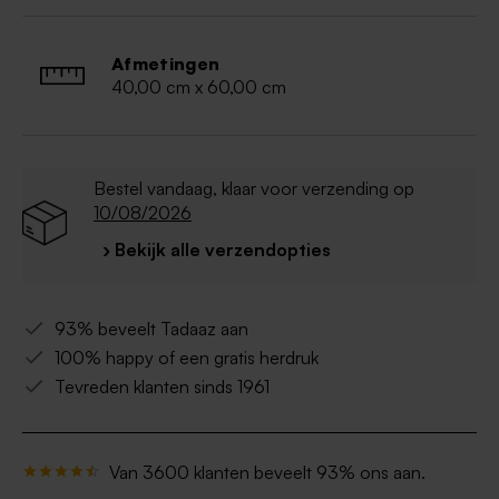
Geleverd met bijpassend montagesysteem
Pas op! Vanwege het grote formaat kan dit
product niet in een pakjesautomaat geleverd
Afmetingen
worden. Ook levering met Mondial Relay is niet
40,00 cm x 60,00 cm
mogelijk.
Bestel vandaag, klaar voor verzending op
10/08/2026
› Bekijk alle verzendopties
93% beveelt Tadaaz aan
100% happy of een gratis herdruk
Tevreden klanten sinds 1961
Van 3600 klanten beveelt 93% ons aan.