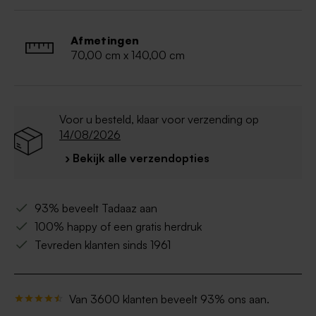
Merk: De Witte Lietaer - Kleur: golden yellow
Afmetingen
70,00 cm x 140,00 cm
Voor u besteld, klaar voor verzending op
14/08/2026
› Bekijk alle verzendopties
93% beveelt Tadaaz aan
100% happy of een gratis herdruk
Tevreden klanten sinds 1961
Van 3600 klanten beveelt 93% ons aan.