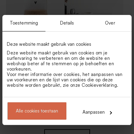
Toestemming
Details
Over
Glazen stolpje met eigen
Houten fotohouder met 10
tekst
vakantiefoto's
Deze website maakt gebruik van cookies
Deze website maakt gebruik van cookies om je
surfervaring te verbeteren en om de website en
webshop beter af te stemmen op je behoeften en
voorkeuren.
Voor meer informatie over cookies, het aanpassen van
uw voorkeuren en de lijst van cookies die op deze
website worden gebruikt, zie onze
Cookieverklaring
.
Droogbloemboeketje in
Glazen stolpje met
vaasje met persoonlijke
droogbloemen en eigen tekst
Alle cookies toestaan
Aanpassen
boodschap op houten label
- S