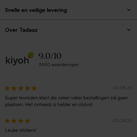
Vierkante koektrommel -
Vierkante koekjestrommel
Snelle en veilige levering
eigen ontwerp - Large
met fotocollage - Large
Over Tadaaz
9.0
/
10
3600 waarderingen
04.08.26
Super tevreden klant die zeker vaker bestellingen zal gaan
plaatsen. Het ontwerp is helder en stylvol
03.08.26
Leuke stickers!