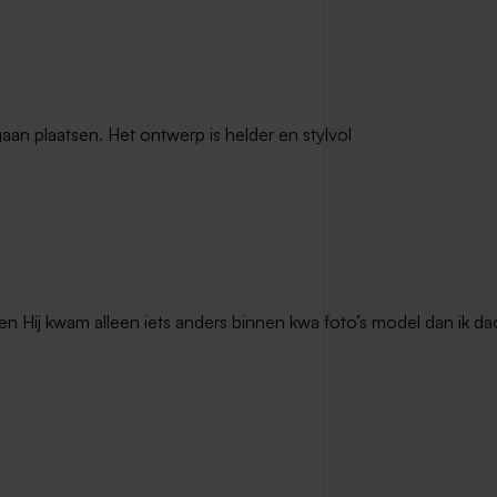
lpje met droogbloemen en
Houten memory box | klapdeksel
- S
gaan plaatsen. Het ontwerp is helder en stylvol
en Hij kwam alleen iets anders binnen kwa foto’s model dan ik dac
koekjestrommel met
 - Large