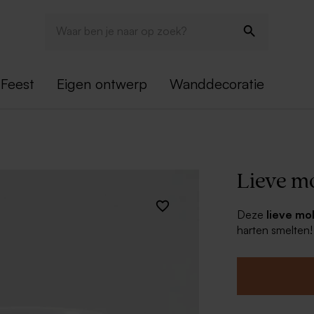
Feest
Eigen ontwerp
Wanddecoratie
Lieve mo
Deze
lieve mo
harten smelten
maak de opa, om
gepersonalisee
Deze gepersonal
vaatwasbestend