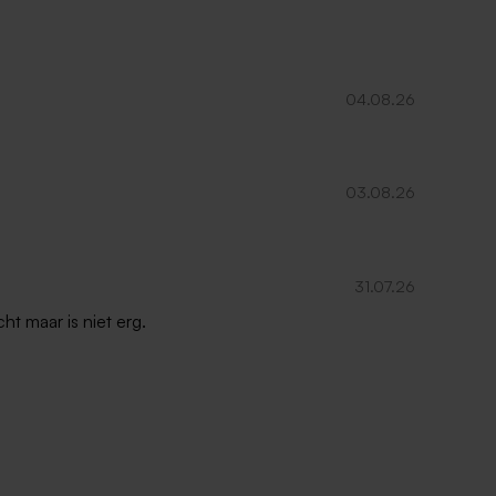
Wit vaasje met roze droogbloemen en
gepersonaliseerd label in hartvorm
04.08.26
03.08.26
31.07.26
ht maar is niet erg.