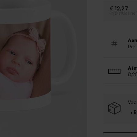
€ 12,27
Prijs/stuk (in
Aan
Per 
Afm
8,2
Voor
› 