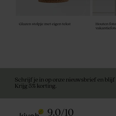
Glazen stolpje met eigen tekst
Houten fot
vakantiefoto
Schrijf je in op onze nieuwsbrief en blijf
Krijg 5% korting.
9.0
/
10