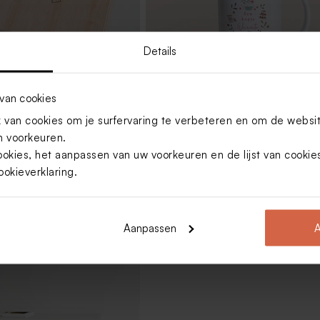
Details
van cookies
et getekende theekopjes
Gepersonaliseerde theemok met
van cookies om je surfervaring te verbeteren en om de websi
kst
illustraties en naam, thee en
 voorkeuren.
accessoires
ookies, het aanpassen van uw voorkeuren en de lijst van cooki
ookieverklaring
.
Aanpassen
A