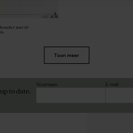
ohouder met 10
's
Toon meer
Voornaam
E-mail
 up to date.