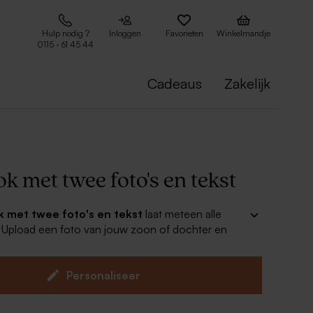
Hulp nodig ?
Inloggen
Favorieten
Winkelmandje
0115 - 61 45 44
Cadeaus
Zakelijk
k met twee foto's en tekst
k met twee foto's en tekst
laat meteen alle
! Upload een foto van jouw zoon of dochter en
a, peter of meter heel gelukkig met dit originele
rde cadeau?
iseerde mokken zijn van topkwaliteit en
Personaliseer
ig!