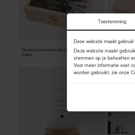
Toestemming
Deze website maakt gebruik 
Houten theedoos met eigen foto en
Theedoos m
Deze website maakt gebruik 
tekst
en eigen te
stemmen op je behoeften en
Voor meer informatie over c
worden gebruikt, zie onze
C
Nieuw