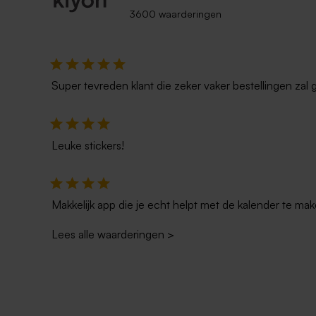
3600 waarderingen
Droogbloemboeketje in vaasje met
Glazen sto
persoonlijke boodschap op houten
eigen tekst 
label
Super tevreden klant die zeker vaker bestellingen zal 
Leuke stickers!
Makkelijk app die je echt helpt met de kalender te mak
Lees alle waarderingen
>
Vierkante koektrommel - eigen
Vierkante 
ontwerp - Large
fotocollage