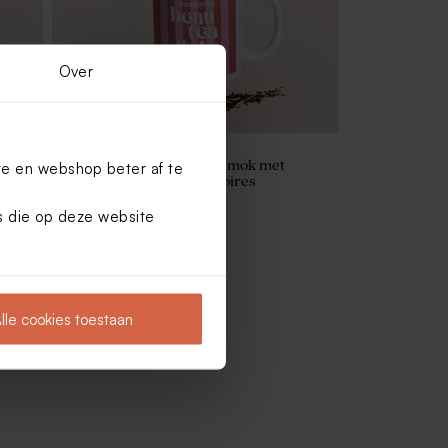
Over
Gepersonaliseerde theemok met
te en webshop beter af te
strepen, thee en accessoires
es die op deze website
lle cookies toestaan