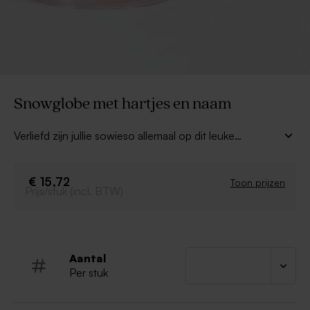
Snowglobe met hartjes en naam
Verliefd zijn jullie sowieso allemaal op dit leuke
cadeautje! Met deze gepersonaliseerde
snowglobe
met hartjes en naam
verras je iemand op een heel
bijzondere manier! Personaliseer via de editor.
€ 15,72
Toon prijzen
Prijs/stuk (incl. BTW)
Aantal
Per stuk