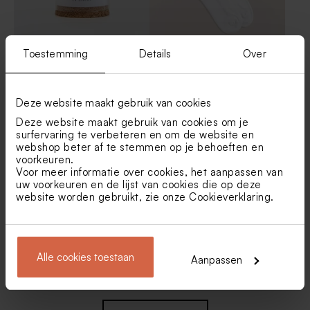
Toestemming
Details
Over
Glazen stolpje met
Gepersonaliseerde sokken
droogbloemen en eigen tekst
met stoere emoji en naam
- S
maat 32-36
Deze website maakt gebruik van cookies
Deze website maakt gebruik van cookies om je
surfervaring te verbeteren en om de website en
webshop beter af te stemmen op je behoeften en
voorkeuren.
Voor meer informatie over cookies, het aanpassen van
uw voorkeuren en de lijst van cookies die op deze
website worden gebruikt, zie onze
Cookieverklaring
.
Houten memory box |
Wit vaasje met roze
klapdeksel
droogbloemen en
gepersonaliseerd label in
Alle cookies toestaan
Aanpassen
hartvorm
Nieuw