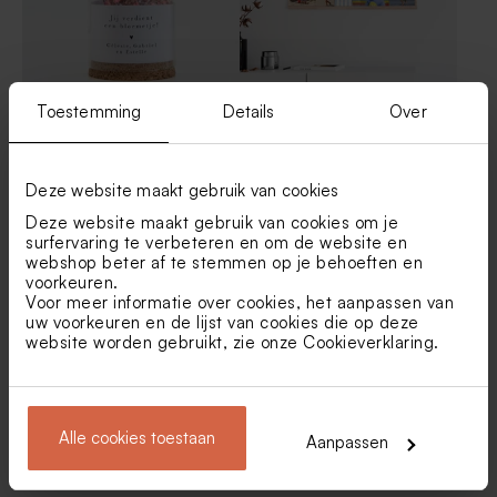
Toestemming
Details
Over
Glazen stolpje met
Houten fotohouder met 10
droogbloemen en eigen tekst
vakantiefoto's
- S
Deze website maakt gebruik van cookies
Deze website maakt gebruik van cookies om je
surfervaring te verbeteren en om de website en
webshop beter af te stemmen op je behoeften en
voorkeuren.
Voor meer informatie over cookies, het aanpassen van
uw voorkeuren en de lijst van cookies die op deze
website worden gebruikt, zie onze
Cookieverklaring
.
Houten memory box |
Wit vaasje met roze
Alle cookies toestaan
Aanpassen
klapdeksel
droogbloemen en
gepersonaliseerd label in
hartvorm