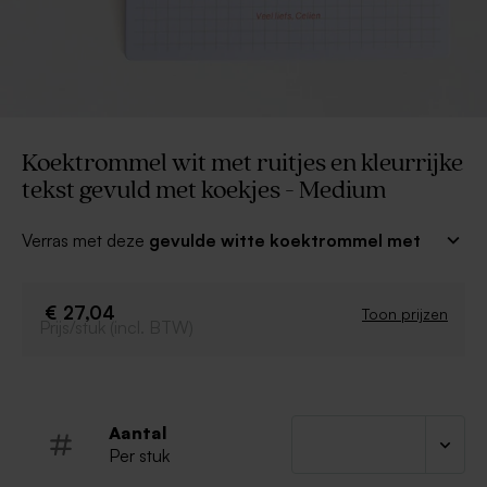
Koektrommel wit met ruitjes en kleurrijke
tekst gevuld met koekjes - Medium
Verras met deze
gevulde witte koektrommel met
ruitjes en kleurrijke tekst
! De koektrommel is gevuld
met de lekkerste koekjes van Jules Destrooper en is
dus het perfecte cadeau voor iemand bijzonder!
€ 27,04
Toon prijzen
Prijs/stuk (incl. BTW)
Afmetingen: 20 x 13cm
Gevuld met 2 pakjes Jules Destrooper
Natuurboterwafels (75g)
Ingrediënten: tarwebloem, suiker, boter (18%)
Aantal
(melk), scharreleieren, zeezout, rijsmiddel:
Per stuk
ammoniumcarbonaten. Kan soja, amandelen,