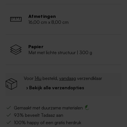
Koel, droog en donker bewaren, maar niet in de
koelkast.
Ingrediënten: suiker, volle melkpoeder,
Afmetingen
cacaoboter, cacaomassa, emulgator (lecithinen
16,00 cm x 8,00 cm
(soja)). Kan gluten, ei en noten bevatten.
Papier
Mat met lichte structuur | 300 g
Voor
14u
besteld,
vandaag
verzendklaar
› Bekijk alle verzendopties
Gemaakt met duurzame materialen
93% beveelt Tadaaz aan
100% happy of een gratis herdruk