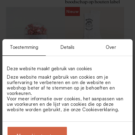
boodschap op houten label
Nieuw
Toestemming
Details
Over
Deze website maakt gebruik van cookies
Glazen stolpje met
Gepersonaliseerde sokken
droogbloemen en eigen tekst
met stoere emoji en naam
Deze website maakt gebruik van cookies om je
- S
maat 32-36
surfervaring te verbeteren en om de website en
webshop beter af te stemmen op je behoeften en
voorkeuren.
Voor meer informatie over cookies, het aanpassen van
uw voorkeuren en de lijst van cookies die op deze
website worden gebruikt, zie onze
Cookieverklaring
.