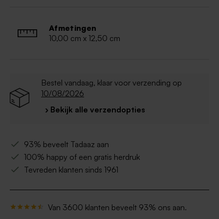
gelatine, citroenzuur, aroma's, carcaubawas en
kleurstoffen E120, E161b
Bevat geen allergenen
Afmetingen
Houten deksel. Hout is een natuurproduct
10,00 cm x 12,50 cm
waardoor kleur en nerven kunnen variëren.
Bestel vandaag, klaar voor verzending op
10/08/2026
› Bekijk alle verzendopties
93% beveelt Tadaaz aan
100% happy of een gratis herdruk
Tevreden klanten sinds 1961
Van 3600 klanten beveelt 93% ons aan.