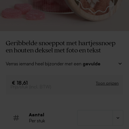
Geribbelde snoeppot met hartjessnoep
en houten deksel met foto en tekst
Verras iemand heel bijzonder met een
gevulde
snoeppot met geribbeld glas en houten deksel
met een leuke foto en tekst vol heerlijke
snoephartjes
. Op het deksel kan je een persoonlijke
€ 18,61
Toon prijzen
Prijs/stuk (incl. BTW)
boodschap kwijt voor de liefste meter, oma, vriendin...
Personaliseer het deksel met je eigen foto en
tekst
Ontwerp wordt op het deksel gedrukt
Aantal
Gevuld met 400gr zuur hartjessnoep
Per stuk
Ingrediënten snoep: suiker, glucosestroop,