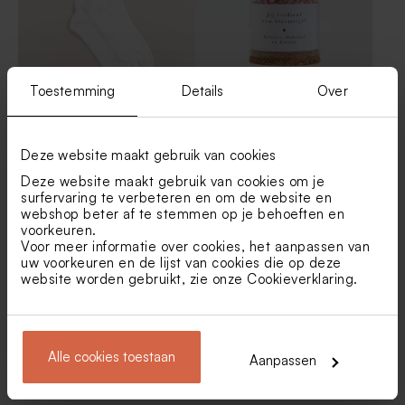
Toestemming
Details
Over
Gepersonaliseerde sokken
Glazen stolpje met
met stoere emoji en naam
droogbloemen en eigen tekst
maat 32-36
- S
Deze website maakt gebruik van cookies
Deze website maakt gebruik van cookies om je
surfervaring te verbeteren en om de website en
webshop beter af te stemmen op je behoeften en
voorkeuren.
Voor meer informatie over cookies, het aanpassen van
uw voorkeuren en de lijst van cookies die op deze
website worden gebruikt, zie onze
Cookieverklaring
.
Houten memory box |
Wit vaasje met roze
Alle cookies toestaan
Aanpassen
klapdeksel
droogbloemen en
gepersonaliseerd label in
hartvorm