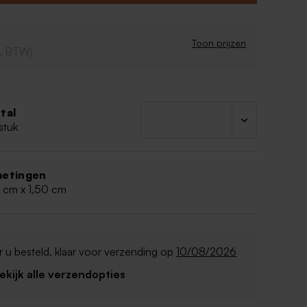
lows
teltinten
an 150 gram
Toon prijzen
cl. BTW)
n bevatten van soja en melk
tal
stuk
etingen
0 cm x 1,50 cm
 u besteld, klaar voor verzending op
10/08/2026
Bekijk alle verzendopties