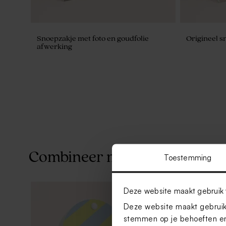
Snoepzakje met foto en goudfolie
Origineel s
afwerking
Combineer met
Toestemming
Deze website maakt gebruik 
Deze website maakt gebruik 
stemmen op je behoeften en