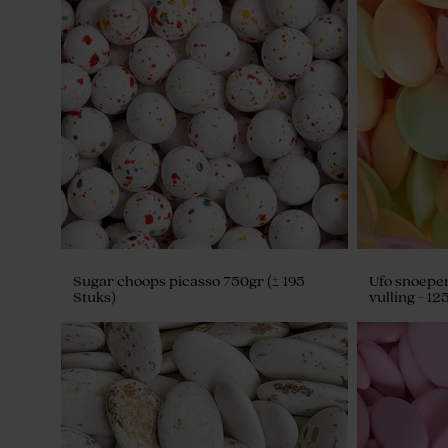
Sugar choops picasso 750gr (± 195
stuks)
Sugar choops picasso 750gr (± 195
Ufo snoepen
Stuks)
vulling - 12