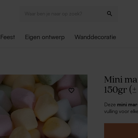
Feest
Eigen ontwerp
Wanddecoratie
Mini ma
150gr (±
Deze
mini mar
vulling voor elk
snoepzakjes, -d
marshmallows ku
ongetwijfeld in 