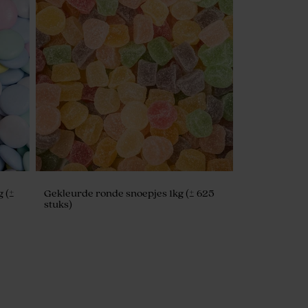
g (±
Gekleurde ronde snoepjes 1kg (± 625
stuks)