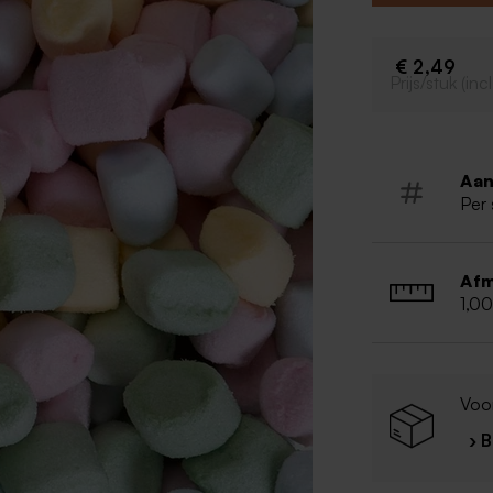
Marshmal
Kleur: pas
€ 2,49
Per zak v
Prijs/stuk (in
Kan spore
Aan
Per 
Afm
1,0
Voor
› 