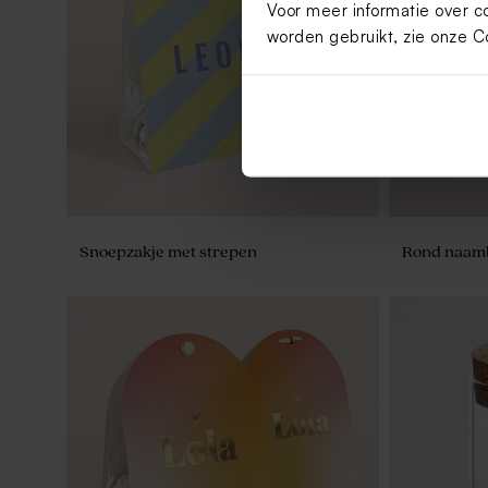
Voor meer informatie over c
Snoepzakje met strepen en schaapje in
Afgerond s
goudfolie
luchtballon
worden gebruikt, zie onze
C
Snoepzakje met strepen
Rond naamla
Lief snoepzakje met eendje, vlinder en
Afgerond sn
hartjes
roze strepen