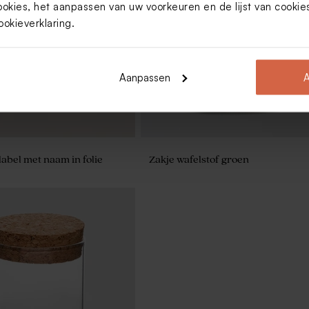
ookies, het aanpassen van uw voorkeuren en de lijst van cooki
noepzakje met Dromerig
Hip snoepzakje met streepjes, na
 en goudfolie
hartje
ookieverklaring
.
Aanpassen
A
bel met naam in folie
Zakje wafelstof groen
oepzakje met rosefolie,
 en strikje