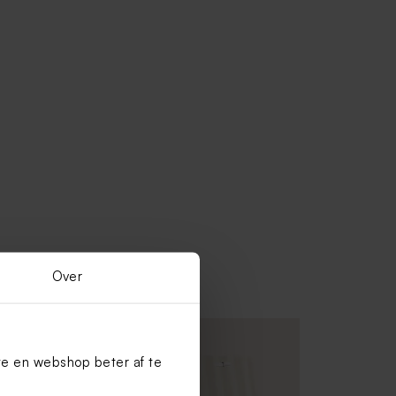
Over
te en webshop beter af te