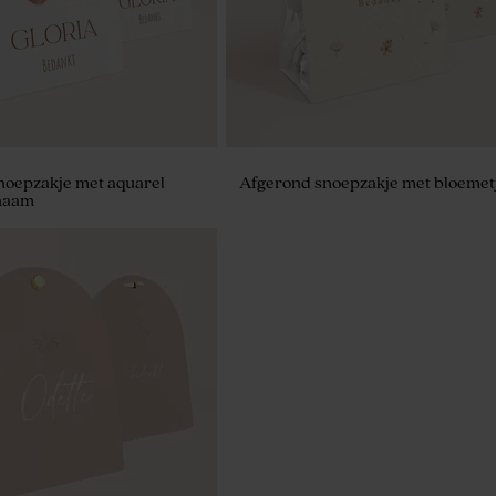
noepzakje met aquarel
Afgerond snoepzakje met bloemet
 naam