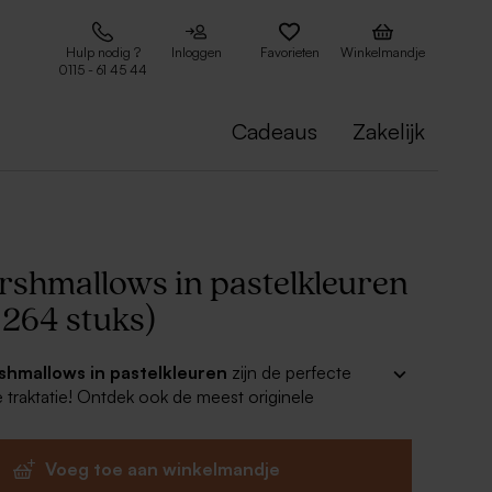
Hulp nodig ?
Inloggen
Favorieten
Winkelmandje
0115 - 61 45 44
Cadeaus
Zakelijk
rshmallows in pastelkleuren
 264 stuks)
shmallows in pastelkleuren
zijn de perfecte
e traktatie! Ontdek ook de meest originele
oosjes en - potjes waarin je deze vrolijke
nt verpakken. Jouw geboorte traktaties zullen
de smaak vallen bij groot en klein!
Voeg toe aan winkelmandje