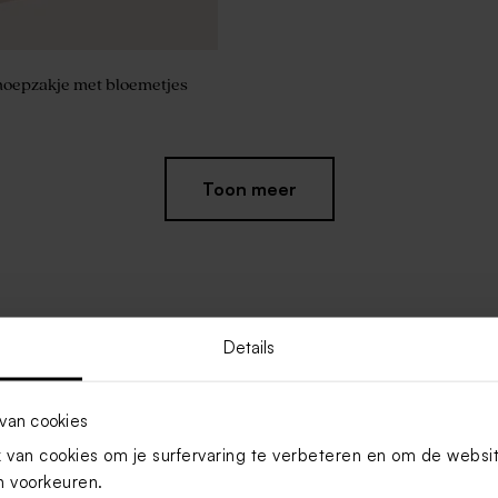
noepzakje met bloemetjes
Toon meer
Details
van cookies
van cookies om je surfervaring te verbeteren en om de websi
 voorkeuren.