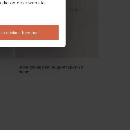
es die op deze website
am en
Afgerond snoepzakje met ganzen
lle cookies toestaan
Snoepzakje met beige strepen en
naam