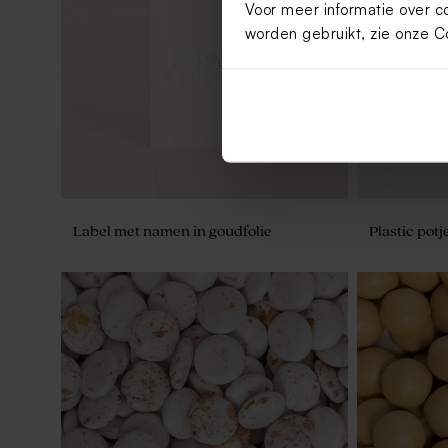
Voor meer informatie over c
Label natuurpapierlook met namen en
Fotolabel 
bloemen
worden gebruikt, zie onze
C
Label met namen in goudfolie
Plastic pot
Label met namen in goudfolie en roze
Label in kr
bloem
en namen