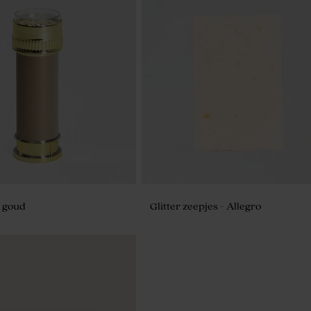
es goudkleurige voet
Gouden lakzegel hartje (3 cm)
s goud
Glitter zeepjes - Allegro