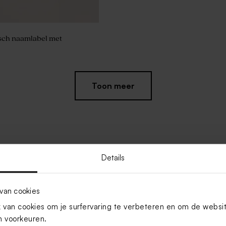
sch naamlabel met
Toon meer
Details
van cookies
van cookies om je surfervaring te verbeteren en om de websi
 voorkeuren.