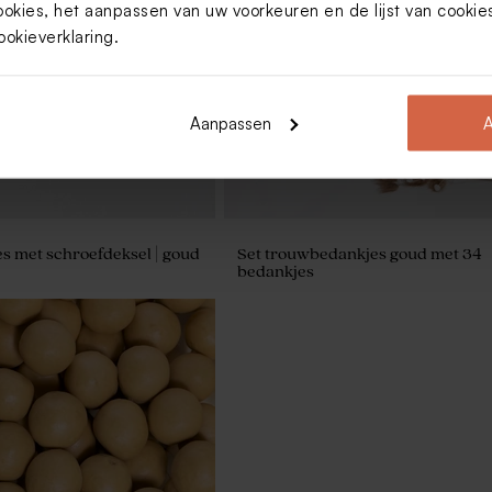
ookies, het aanpassen van uw voorkeuren en de lijst van cooki
voor trouwbedankjes
Kraft label
ookieverklaring
.
Aanpassen
A
jes met schroefdeksel | goud
Set trouwbedankjes goud met 34
bedankjes
aftlook met eucalyptusprint