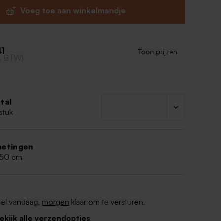
 met gele spikkels (goudsbloem)
Voeg toe aan winkelmandje
nd
 stuks in dezelfde kleur
aakt
41
ijk product, geen perfect rechte randen
Toon prijzen
cl. BTW)
 6 cm
 30 gram
n is deze zeep 36 maanden houdbaar.
ten:
tal
lmate, Aqua, Sodium Palm Kernelate, Glycerin,
stuk
orbitol, Sodium Chloride, Palm Kernel Acid,
um Glutamate Diocetate, Calendula Leaf, CI
etingen
,50 cm
tel vandaag,
morgen
klaar om te versturen.
Bekijk alle verzendopties