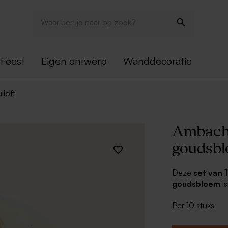
Feest
Eigen ontwerp
Wanddecoratie
iloft
Ambacht
goudsb
Deze
set van 
goudsbloem
i
Combineer de ze
Per 10 stuks
namen. Dankzij 
vastmaken aan 