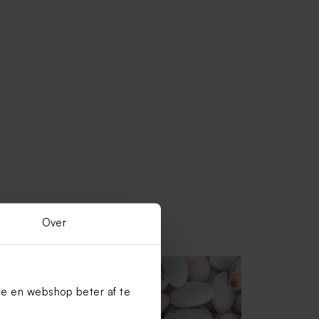
Over
te en webshop beter af te