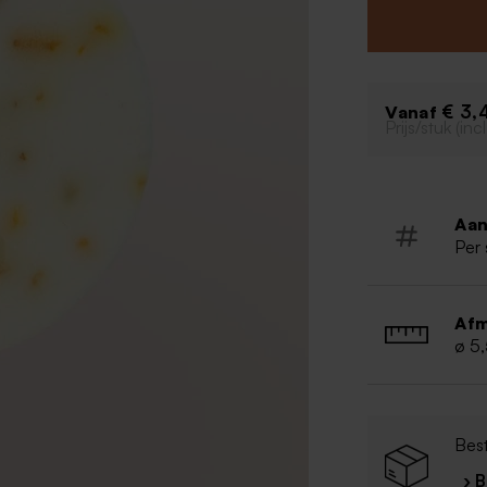
Kleur: wit
Vorm: ro
Set van 10
Handgem
€ 3,
Vanaf
Ambachtel
Prijs/stuk (in
Diameter:
Gewicht:
Na opene
Ingrediën
Aan
Sodium Pa
Per 
Parfum, S
Tetrasodi
77891
Afm
ø 5
Bes
› 