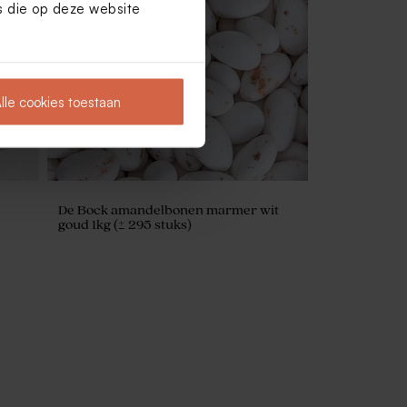
es die op deze website
Klassiek label in natuurpapierlook met
bloemen en namen
lle cookies toestaan
De Bock amandelbonen marmer wit
goud 1kg (± 295 stuks)