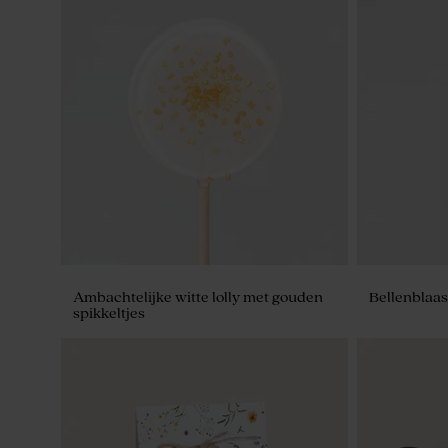
Plastic buisjes met schroefdop | goud
Mini stolpj
Ambachtelijke witte lolly met gouden
Bellenblaa
spikkeltjes