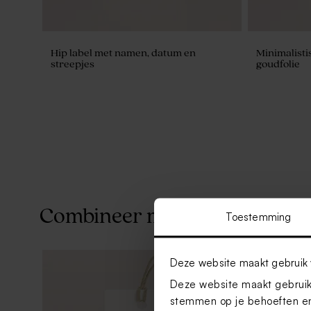
Hip label met namen, datum en
Minimalisti
streepjes
goudfolie
Combineer met
Toestemming
Deze website maakt gebruik 
Deze website maakt gebruik 
stemmen op je behoeften en