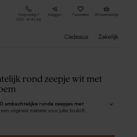
Hulp nodig ?
Inloggen
Favorieten
Winkelmandje
0115 - 61 45 44
Cadeaus
Zakelijk
elijk rond zeepje wit met
loem
10 ambachtelijke ronde zeepjes met
s een originele traktatie voor jullie bruiloft.
epjes met bijpassende naamlabels met jullie
het voorziene gaatje kan je de labeltjes eenvoudig
de zeepjes.