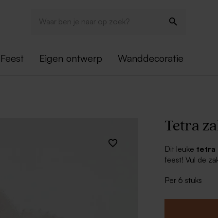
Feest
Eigen ontwerp
Wanddecoratie
Tetra za
Dit leuke
tetra 
feest! Vul de z
past bij jouw fe
Per 6 stuks