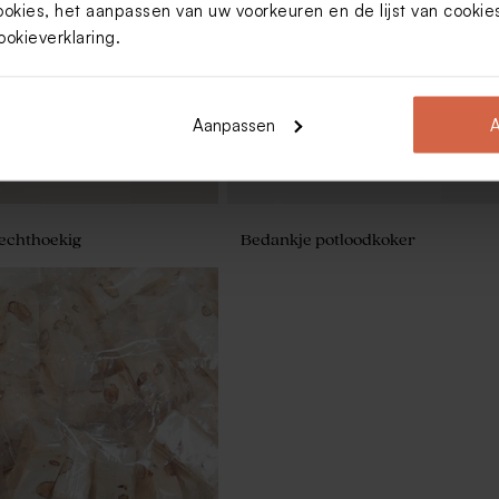
ookies, het aanpassen van uw voorkeuren en de lijst van cooki
ookieverklaring
.
Aanpassen
A
rechthoekig
Bedankje potloodkoker
rechthoekig