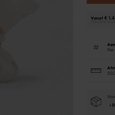
€ 1,
Vanaf
Prijs/stuk (in
Aan
Per 
Afm
20,
Voor
› 