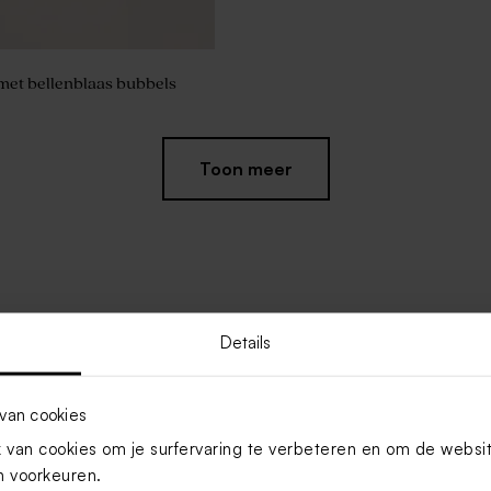
met bellenblaas bubbels
Toon meer
Details
van cookies
van cookies om je surfervaring te verbeteren en om de websi
 voorkeuren.
amlabel
Hip naamlabel in game thema