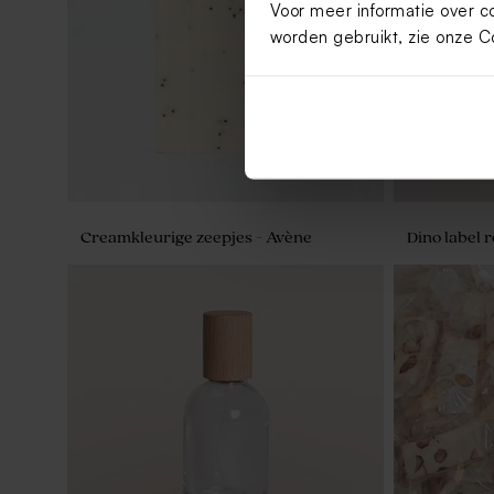
Voor meer informatie over c
worden gebruikt, zie onze
C
Creamkleurige zeepjes - Avène
Dino label 
Rond label colorblocking roze
Dino label 