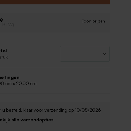
49
Toon prijzen
cl. BTW)
tal
stuk
etingen
00 cm x 20,00 cm
 u besteld, klaar voor verzending op
10/08/2026
Bekijk alle verzendopties