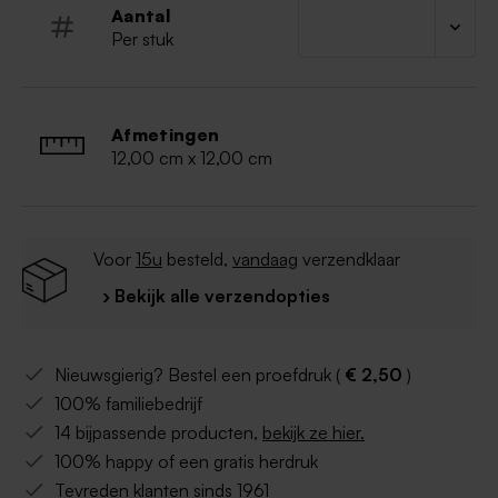
zilverfolie
Aantal
toevoegen van motiefjes - zoals een
Per stuk
weegschaaltje - mogelijk
Afmetingen
12,00 cm x 12,00 cm
Voor
15u
besteld,
vandaag
verzendklaar
› Bekijk alle verzendopties
Nieuwsgierig? Bestel een proefdruk (
€ 2,50
)
100% familiebedrijf
14 bijpassende producten,
bekijk ze hier.
100% happy of een gratis herdruk
Tevreden klanten sinds 1961