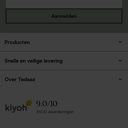
Aanmelden
Producten
Envelop framboos roze
Bruine envelop
Snelle en veilige levering
Over Tadaaz
9.0
/
10
3600 waarderingen
Warm rode gloed
Felblauwe envelop