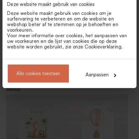
Uniek geboortekaartje in
Uniek geboortekaartje
Deze website maakt gebruik van cookies
vliegtuigvorm
casette
Deze website maakt gebruik van cookies om je
surfervaring te verbeteren en om de website en
Velvet traktatiedoosje rond
Katoenen lint beige small
webshop beter af te stemmen op je behoeften en
beige
voorkeuren.
Voor meer informatie over cookies, het aanpassen van
uw voorkeuren en de lijst van cookies die op deze
website worden gebruikt, zie onze
Cookieverklaring
.
Alle cookies toestaan
Aanpassen
Buromac paspoort
Luchtballon geboortekaartje
geboortekaartje | Buromac
met originele vorm
581031
De Bock lentilles champagne
Dragees champagne De
1kg (± 1120 stuks)
Bock 1kg (± 240 stuks)