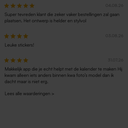
04.08.26
Super tevreden klant die zeker vaker bestellingen zal gaan
plaatsen. Het ontwerp is helder en stylvol
03.08.26
Leuke stickers!
Kleine envelop ecru
Envelop met puntklep in
gerecycleerd papier
31.07.26
Makkelijk app die je echt helpt met de kalender te maken Hij
kwam alleen iets anders binnen kwa foto’s model dan ik
dacht maar is niet erg.
Lees alle waarderingen
>
Terra envelop met puntklep
Zachtroze envelop