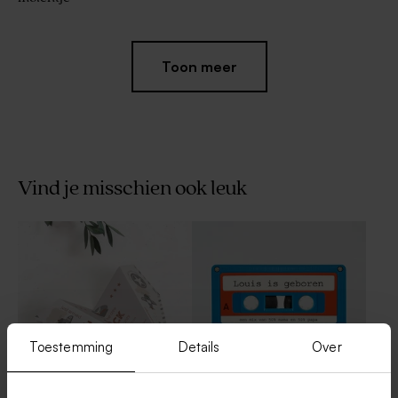
Toon meer
Vind je misschien ook leuk
Rond doopsuikerdoosje
Katoenen lint beige large
beige met naam en strikje in
deksel gelaserd
Toestemming
Details
Over