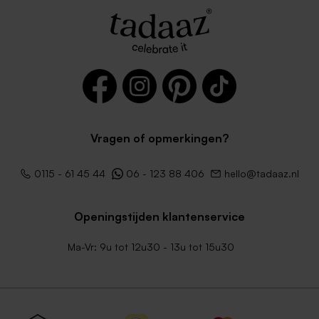
Vragen of opmerkingen?
Donkerblauwe envelop
Lichtblauwe envelop
0115 - 61 45 44
06 - 123 88 406
hello@tadaaz.nl
Openingstijden klantenservice
Ma-Vr: 9u tot 12u30 - 13u tot 15u30
Envelop metallic goud
Lichtroze envelop