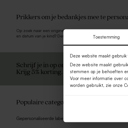
Prikkers om je bedankjes mee te person
Op zoek naar een originele manier om je communiebedankje
en datum van je kind? Denk dan eens aan onze houten of ple
Toestemming
Deze website maakt gebruik 
Schrijf je in op onze nieuwsbrief en blijf
Deze website maakt gebruik 
Krijg 5% korting.
stemmen op je behoeften en
Voor meer informatie over c
worden gebruikt, zie onze
C
Populaire categorieën.
Gepersonaliseerde labels