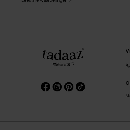
V
O
Ma