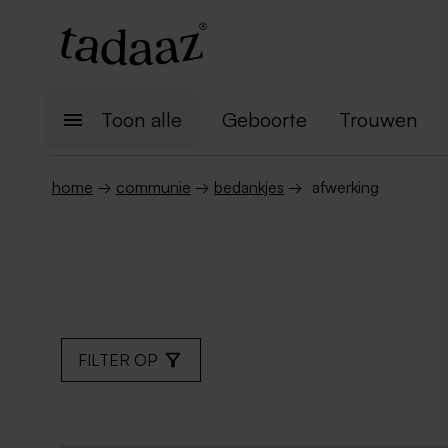
Toon alle
Geboorte
Trouwen
home
→
communie
→
bedankjes
→
afwerking
FILTER OP