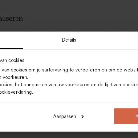
aliseren
s te personaliseren met de naam
prikken in een cakeje of een blo
xi prikkers. Je kunt ze eenvoudig
Details
van cookies
Voornaam
E-mail
 up to date.
van cookies om je surfervaring te verbeteren en om de websi
 voorkeuren.
ookies, het aanpassen van uw voorkeuren en de lijst van cooki
ookieverklaring
.
Aanpassen
A
Communiebedankjes wikkels
Kw