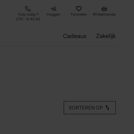
Hulp nodig ?
Inloggen
Favorieten
Winkelmandje
0115 - 61 45 44
Cadeaus
Zakelijk
SORTEREN OP