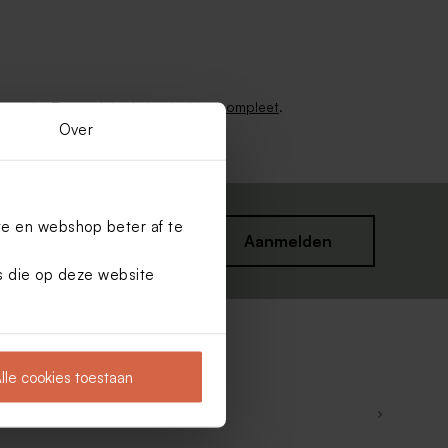
empotje. Zo maak je de
bedankjes compleet
.
Over
te en webshop beter af te
Aanmelden
es die op deze website
lle cookies toestaan
astjes