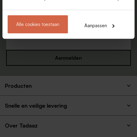
up to date. Krijg 5% korting.
Voornaam
Alle cookies toestaan
Aanpassen
E-mail
Aanmelden
Producten
Snelle en veilige levering
Over Tadaaz