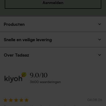
Aanmelden
Producten
Grote vierkante kraft
Grote witte envelop vierkant
enveloppe
Snelle en veilige levering
Over Tadaaz
9.0
/
10
3600 waarderingen
Vierkante envelop met
Vierkante zwarte enveloppe
puntklep in gerecycleerd
met puntklep
papier
04.08.26