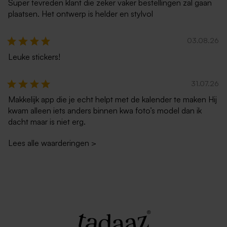
Super tevreden klant die zeker vaker bestellingen zal gaan
plaatsen. Het ontwerp is helder en stylvol
03.08.26
Leuke stickers!
31.07.26
Witte zelfklevende envelop
Rode vierkante envelop
rechte klep
Makkelijk app die je echt helpt met de kalender te maken Hij
kwam alleen iets anders binnen kwa foto’s model dan ik
dacht maar is niet erg.
Lees alle waarderingen
>
Vierkante zachtroze envelop
Eucalyptus groene envelop
met puntklep
met puntklep