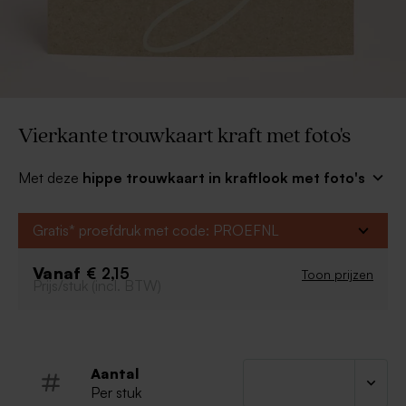
Vierkante trouwkaart kraft met foto's
Met deze
hippe trouwkaart in kraftlook met foto's
nodig je vrienden en familie op een stijlvolle manier uit
voor jullie grote dag. Personaliseer met jullie namen en
Gratis* proefdruk met code: PROEFNL
datum en laad jullie mooiste foto's op. Verstuur deze
prachtige huwelijksuitnodiging en laat familie en
Vanaf
€ 2,15
Toon prijzen
vrienden weten wanneer jullie gaan trouwen!
Prijs/stuk (incl. BTW)
Dubbele kaart
Uniek ontwerp
Aantal
Per stuk