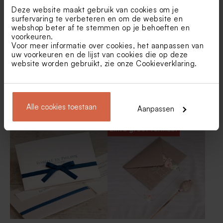
(4,4 cm)
Deze website maakt gebruik van cookies om je
surfervaring te verbeteren en om de website en
webshop beter af te stemmen op je behoeften en
voorkeuren.
Voor meer informatie over cookies, het aanpassen van
uw voorkeuren en de lijst van cookies die op deze
website worden gebruikt, zie onze
Cookieverklaring
.
Elegante trouwkaart met
Trouwkaart Ja met
droogbloemen en jullie
fotocollage
Alle cookies toestaan
Aanpassen
namen
Beige lint smal katoen
Tetra zakje ivoor
Extra groot formaat