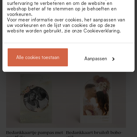
surfervaring te verbeteren en om de website en
webshop beter af te stemmen op je behoeften en
voorkeuren.
Voor meer informatie over cookies, het aanpassen van
uw voorkeuren en de lijst van cookies die op deze
website worden gebruikt, zie onze
Cookieverklaring
.
Alle cookies toestaan
Bedankkaartje natuurpapier
Bedankkaartje met
Aanpassen
met foto en bloemen
bloemenkrans en foto
Set met 27 trouwbedankjes
Set met 27 trouwbedankjes
groen
beige
Bedankkaartje pampas met
Bedankkaart bruiloft boho-