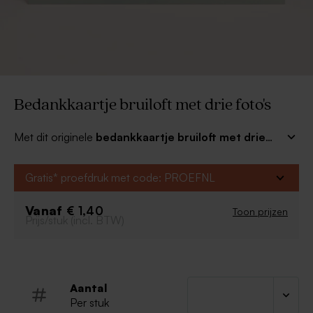
Bedankkaartje bruiloft met drie foto's
Met dit originele
bedankkaartje bruiloft met drie
foto's
bedank je alle gasten voor het vieren van jullie
liefde. Het is de perfecte herinnering aan jullie mooiste
Gratis* proefdruk met code: PROEFNL
dag!
Vanaf
€ 1,40
Toon prijzen
Prijs/stuk (incl. BTW)
Aantal
Per stuk