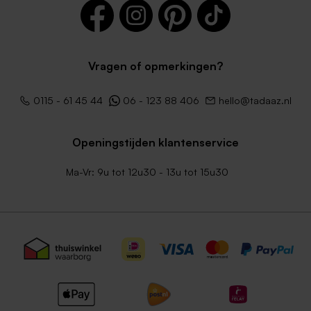
Vragen of opmerkingen?
Luxe envelop metallic zilver
Lila envelop
0115 - 61 45 44
06 - 123 88 406
hello@tadaaz.nl
Openingstijden klantenservice
Ma-Vr: 9u tot 12u30 - 13u tot 15u30
Terra envelop
Donkerblauwe envelop met
puntklep