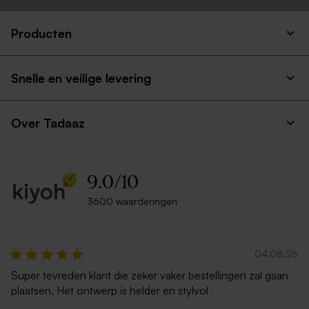
Producten
Envelop met puntklep in
Eucalyptus groene envelop
gerecycleerd papier
met puntklep
Snelle en veilige levering
Over Tadaaz
9.0
/
10
3600 waarderingen
Liggende envelop met
Roestbruine envelop met
puntklep ecru
puntklep
Nieuw
04.08.26
Super tevreden klant die zeker vaker bestellingen zal gaan
plaatsen. Het ontwerp is helder en stylvol