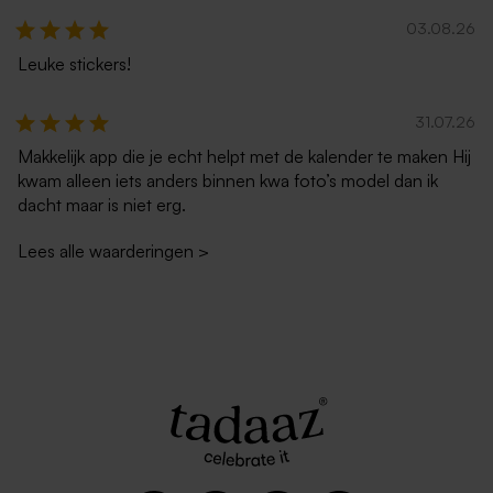
03.08.26
Leuke stickers!
Crèmekleurige enveloppe
Witte zelfklevende
31.07.26
met puntklep
enveloppe met rechte klep
Makkelijk app die je echt helpt met de kalender te maken Hij
kwam alleen iets anders binnen kwa foto’s model dan ik
dacht maar is niet erg.
Lees alle waarderingen
>
Ecru zelfklevende envelop
Rode envelop met puntklep
rechte klep