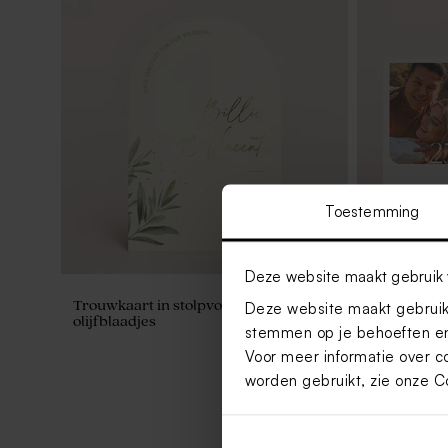
Toestemming
Deze website maakt gebruik 
Trouwkaart in stolpvorm met fijne
Save the dat
Deze website maakt gebruik 
olijfblaadjes
stemmen op je behoeften en
Voor meer informatie over c
worden gebruikt, zie onze
C