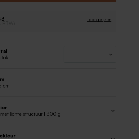
43
Toon prijzen
cl. BTW)
tal
stuk
rm
 5 cm
ier
met lichte structuur | 300 g
iekleur