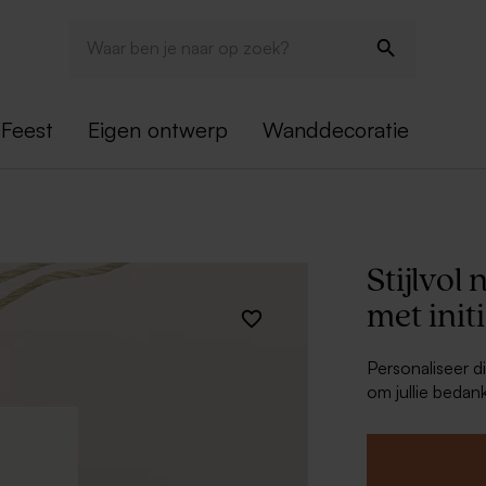
Feest
Eigen ontwerp
Wanddecoratie
Stijlvol
met init
Personaliseer d
om jullie bedan
bijpassend lint 
resultaat! Een 
Bij deze label