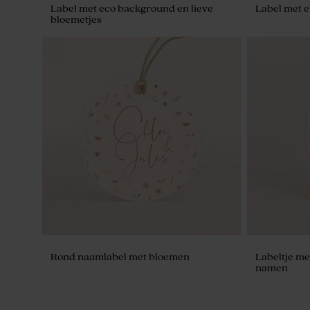
Label met eco background en lieve
Label met e
bloemetjes
Ronde naamsticker met initialen en
Stijlvol be
blaadjes
blaadjes
Rond naamlabel met bloemen
Labeltje me
namen