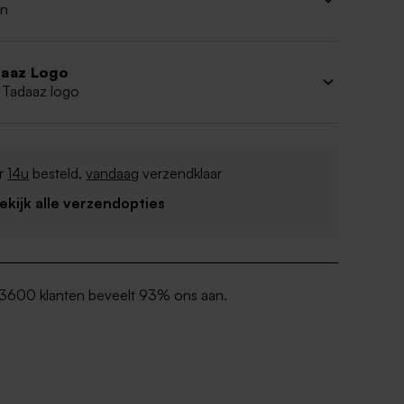
n
aaz Logo
 Tadaaz logo
r
14u
besteld,
vandaag
verzendklaar
Bekijk alle verzendopties
3600 klanten beveelt 93% ons aan.