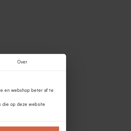
Over
te en webshop beter af te
es die op deze website