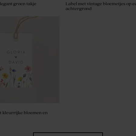
legant groen takje
Label met vintage bloemetjes op e
achtergrond
dankkaartje met foto en
t kleurrijke bloemen en