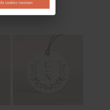
lle cookies toestaan
o's,
Dubbele menukaart met blaadjes en
namen