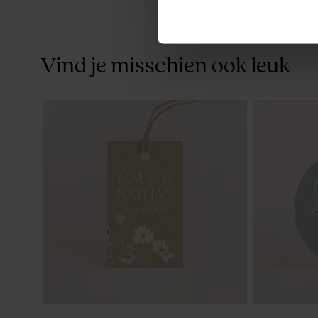
Vind je misschien ook leuk
Originele save the date in stolpvorm
Stijlvol sno
met blaadjes en groene rand