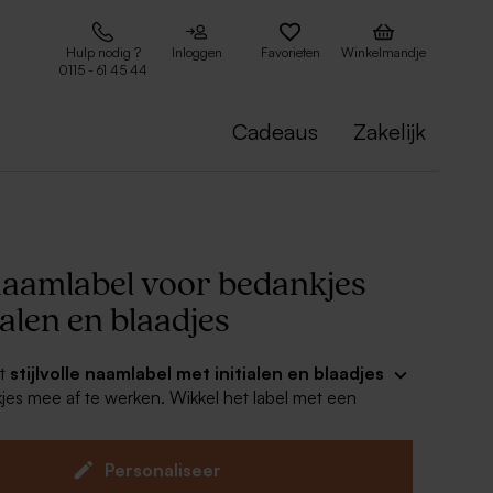
Hulp nodig ?
Inloggen
Favorieten
Winkelmandje
0115 - 61 45 44
Cadeaus
Zakelijk
 naamlabel voor bedankjes
ialen en blaadjes
it
stijlvolle naamlabel met initialen en blaadjes
kjes mee af te werken. Wikkel het label met een
rond jullie favoriete bedankjes voor een origineel
prachtig aandenken aan dit bijzonder moment.
s wordt een koord van 50 cm meegeleverd.
Personaliseer