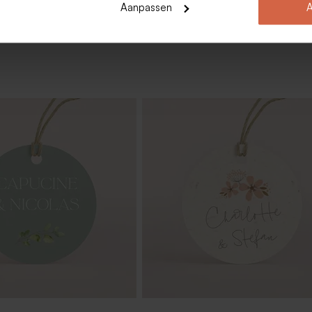
Aanpassen
A
epzakje met foto en blaadjes
Minimalistisch kubusdoosje met fot
namen en blaadjes