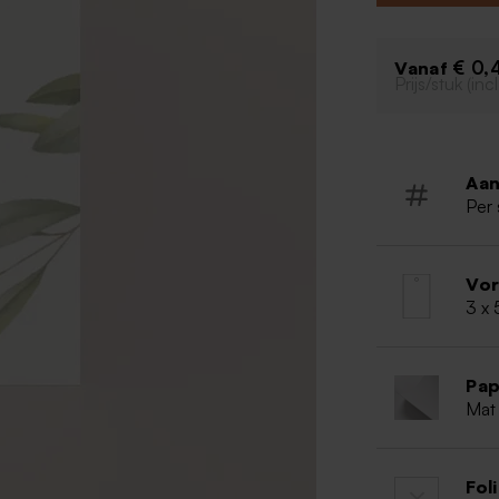
€ 0,
Vanaf
Prijs/stuk (in
Aan
Per 
Vo
3 x
Pap
Mat 
Fol