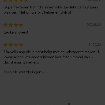
Super tevreden klant die zeker vaker bestellingen zal gaan
plaatsen. Het ontwerp is helder en stylvol
03.08.26
Leuke stickers!
Crèmekleurige enveloppe
Lila envelop
31.07.26
met puntklep
Makkelijk app die je echt helpt met de kalender te maken Hij
kwam alleen iets anders binnen kwa foto’s model dan ik
dacht maar is niet erg.
Lees alle waarderingen
>
Terra envelop
Bruine kraft enveloppe