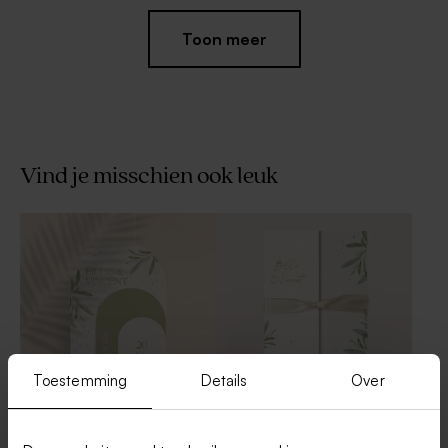
Toon meer
Vind je misschien ook leuk
Ronde naamsticker met
Stijlvol bedankkaartje met
initialen en blaadjes
foto en blaadjes
Nieuw
Toestemming
Details
Over
Classy huwelijksuitnodiging
Stijlvolle
met drie stolpvormen
huwelijksuitnodiging met