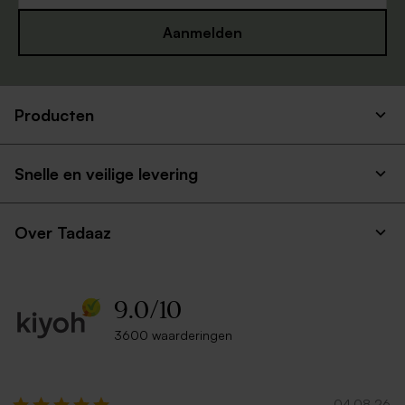
Aanmelden
Producten
Witte zelfklevende
Rode envelop met puntklep
enveloppe met rechte klep
Snelle en veilige levering
Over Tadaaz
9.0
/
10
3600 waarderingen
Luxe envelop metallic zilver
Roestbruine envelop met
puntklep
Nieuw
04.08.26