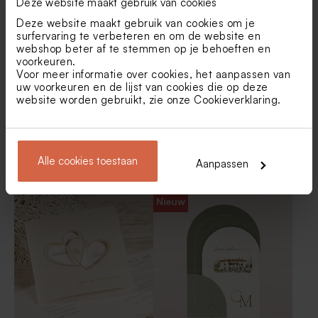
Deze website maakt gebruik van cookies
blaadjes olijfboom
Wit tafelkaartje met blaadje
Kartonnen onderzetters met
en tekst
namen en olijftakjes
Deze website maakt gebruik van cookies om je
surfervaring te verbeteren en om de website en
Nieuw
webshop beter af te stemmen op je behoeften en
voorkeuren.
Voor meer informatie over cookies, het aanpassen van
uw voorkeuren en de lijst van cookies die op deze
website worden gebruikt, zie onze
Cookieverklaring
.
Alle cookies toestaan
Aanpassen
Chique trouwkaart met
Kraft pocketfold trouwkaart
bladeren en goudfolie
met groen lint en label
Vierkant bierflesetiket met
Set van 12 bedankjes met
namen, datum en takjes
badzout en badbom - groen
Nieuw