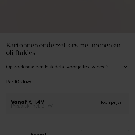
Kartonnen onderzetters met namen en
olijftakjes
Op zoek naar een leuk detail voor je trouwfeest?
Personaliseer deze
stijlvolle bierviltjes met
olijftakjes met jullie namen en de datum
van het
Per 10 stuks
feest en geef je feesttafel een persoonlijke touch. De
onderzetters worden geleverd
per 10 stuks
en zijn
perfect te combineren met bijpassende bedankjes en
Vanaf
€ 1,49
Toon prijzen
Prijs/stuk (incl. BTW)
tafeldecoratie voor een prachtig geheel.