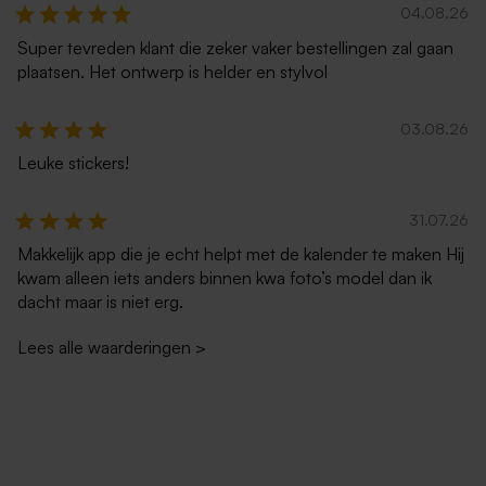
04.08.26
Super tevreden klant die zeker vaker bestellingen zal gaan
plaatsen. Het ontwerp is helder en stylvol
03.08.26
Leuke stickers!
31.07.26
Makkelijk app die je echt helpt met de kalender te maken Hij
kwam alleen iets anders binnen kwa foto’s model dan ik
dacht maar is niet erg.
Lees alle waarderingen
>