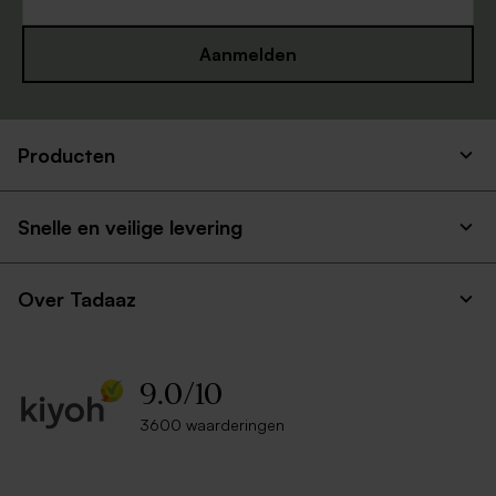
Aanmelden
Producten
Stijlvol snoepzakje met foto
Minimalistisch kubusdoosje
en blaadjes
met foto's, namen en blaadjes
Snelle en veilige levering
Over Tadaaz
9.0
/
10
3600 waarderingen
Dubbele menukaart met
Ronde naamsticker met
blaadjes en namen
initialen en blaadjes