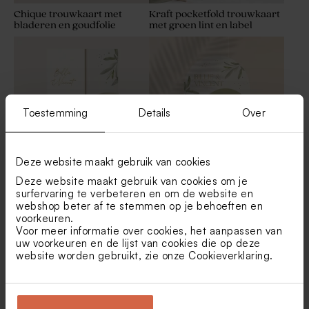
Chique trouwkaart met
Kraft pocketfold trouwkaart
bladeren en goudfolie
met groen lint en label
Toestemming
Details
Over
Deze website maakt gebruik van cookies
Deze website maakt gebruik van cookies om je
Stijlvolle
Classy huwelijksuitnodiging
surfervaring te verbeteren en om de website en
huwelijksuitnodiging met
met drie stolpvormen
blaadjes olijfboom
webshop beter af te stemmen op je behoeften en
voorkeuren.
Voor meer informatie over cookies, het aanpassen van
uw voorkeuren en de lijst van cookies die op deze
website worden gebruikt, zie onze
Cookieverklaring
.