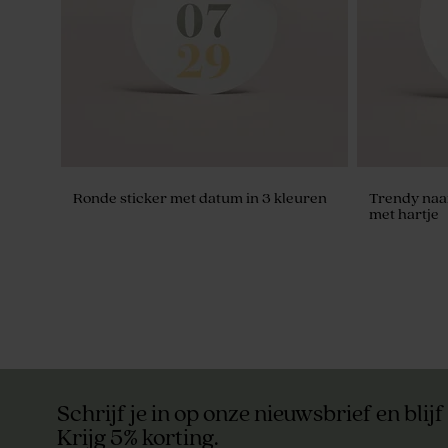
Ronde sticker met datum in 3 kleuren
Trendy naa
met hartje
Schrijf je in op onze nieuwsbrief en blijf
Krijg 5% korting.