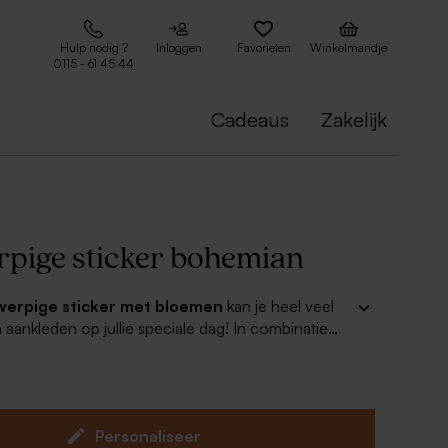
Hulp nodig ?
Inloggen
Favorieten
Winkelmandje
0115 - 61 45 44
Cadeaus
Zakelijk
pige sticker bohemian
werpige sticker met bloemen
kan je heel veel
 aankleden op jullie speciale dag! In combinatie
nde trouwkaart hebben jullie oog voor detail!
Personaliseer