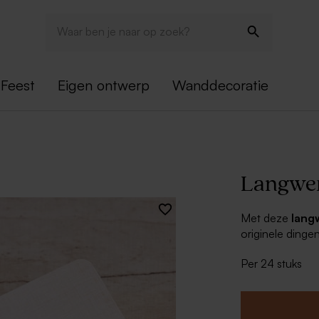
Feest
Eigen ontwerp
Wanddecoratie
Langwer
Met deze
lang
originele dingen
met de bijpasse
Per 24 stuks