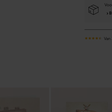
Voo
› 
Van 