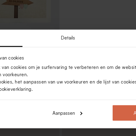
Details
ervetten met wegwijzers
iseerd
van cookies
van cookies om je surfervaring te verbeteren en om de websi
Toon meer
 voorkeuren.
ookies, het aanpassen van uw voorkeuren en de lijst van cooki
ookieverklaring
.
Aanpassen
A