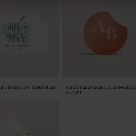
arge katoen
Beige lint smal katoen
 mr & mrs voor bellenblaas
Ronde naamsticker color blocking
(3,7cm)
ivoor