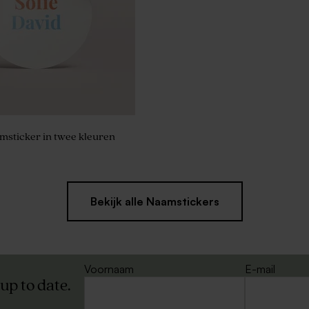
msticker in twee kleuren
Bekijk alle Naamstickers
Voornaam
E-mail
 up to date.