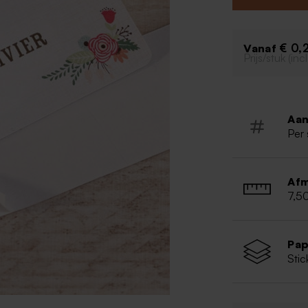
€ 0,
Vanaf
Prijs/stuk (in
Aan
Per 
Afm
7,5
Pap
Stic