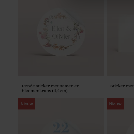
Katoenen zakje gebroken wit
Beige lint l
Ronde sticker met namen en
Sticker met
bloemenkrans (4,4cm)
Nieuw
Nieuw
Set van 12 bedankjes met badzout en
Tetra zakje 
badbom - wit/geel