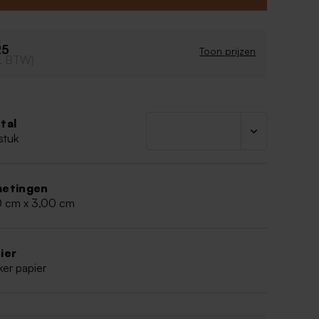
25
Toon prijzen
cl. BTW)
tal
stuk
etingen
0 cm x 3,00 cm
ier
ker papier