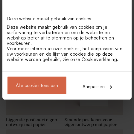
Tafelkaartje in hartvorm met
Rond tafelkaartje met je
je eigen ontwerp
eigen ontwerp
Deze website maakt gebruik van cookies
Deze website maakt gebruik van cookies om je
surfervaring te verbeteren en om de website en
webshop beter af te stemmen op je behoeften en
voorkeuren.
Combineer met
Voor meer informatie over cookies, het aanpassen van
uw voorkeuren en de lijst van cookies die op deze
website worden gebruikt, zie onze
Cookieverklaring
.
Alle cookies toestaan
Aanpassen
Liggende postkaart eigen
Staande postkaart voor
ontwerp mat papier
eigen ontwerp mat papier