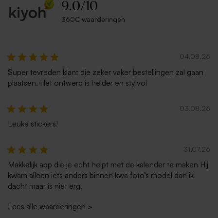
9.0
/
10
3600 waarderingen
Dubbele staande kaart mat
Langwerpige liggende
papier met ronde hoeken
dubbele kaart afgeronde
04.08.26
eigen ontwerp
hoekjes mat papier
Super tevreden klant die zeker vaker bestellingen zal gaan
plaatsen. Het ontwerp is helder en stylvol
03.08.26
Leuke stickers!
31.07.26
Makkelijk app die je echt helpt met de kalender te maken Hij
Langwerpige dubbele
Dubbele staande kaart mat
kwam alleen iets anders binnen kwa foto’s model dan ik
staande kaart eigen ontwerp
papier eigen ontwerp
dacht maar is niet erg.
in mat papier
Lees alle waarderingen
>