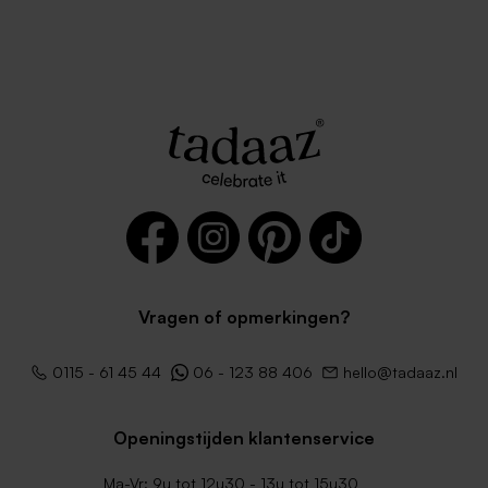
Langwerpige liggende
Dubbele vierkante kaart van
dubbele kaart voor eigen
mat papier
ontwerp mat papier
Extra
groot
formaat
Vragen of opmerkingen?
0115 - 61 45 44
06 - 123 88 406
hello@tadaaz.nl
Openingstijden klantenservice
Eigen ontwerp dubbele
Grote staande enkele kaart
vierkante kaart van mat
op mat papier
Ma-Vr: 9u tot 12u30 - 13u tot 15u30