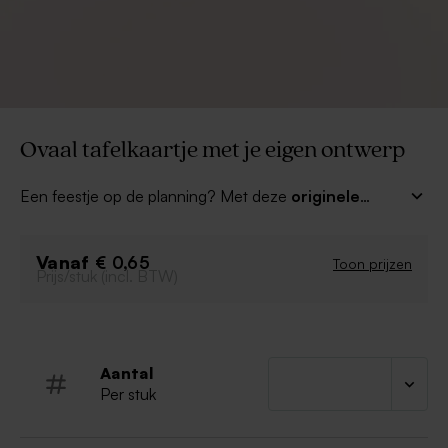
Ovaal tafelkaartje met je eigen ontwerp
Een feestje op de planning? Met deze
originele
ovale naamkaartjes met je eigen ontwerp
wijs je
iedereen de weg naar hun plekje aan de feesttafel.
Vanaf
Upload je eigen ontwerp of laat je creativiteit de vrije
€ 0,65
Toon prijzen
Prijs/stuk (incl. BTW)
loop in onze editor.
Aantal
Per stuk