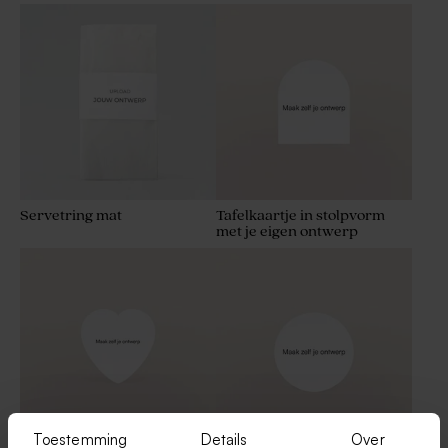
Servetring mat
Tafelkaartje in stolpvorm
met je eigen ontwerp
Toestemming
Details
Over