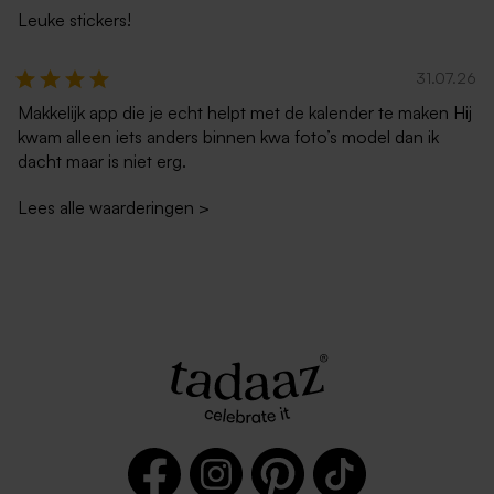
Leuke stickers!
31.07.26
Makkelijk app die je echt helpt met de kalender te maken Hij
Langwerpige dubbele
Dubbele staande kaart mat
kwam alleen iets anders binnen kwa foto’s model dan ik
staande kaart eigen ontwerp
papier eigen ontwerp
dacht maar is niet erg.
in mat papier
Lees alle waarderingen
>
Langwerpige liggende
Dubbele vierkante kaart van
dubbele kaart voor eigen
mat papier
ontwerp mat papier
Extra