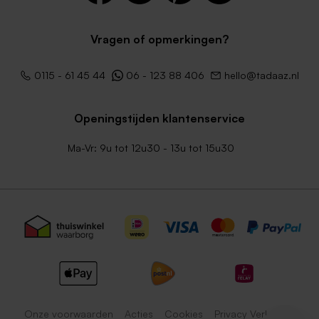
groot
formaat
Vragen of opmerkingen?
0115 - 61 45 44
06 - 123 88 406
hello@tadaaz.nl
Openingstijden klantenservice
Eigen ontwerp dubbele
Grote staande enkele kaart
vierkante kaart van mat
op mat papier
Ma-Vr: 9u tot 12u30 - 13u tot 15u30
papier
Onze voorwaarden
Acties
Cookies
Privacy Verklaring