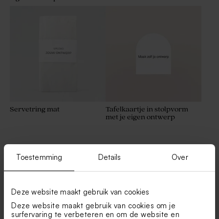
Servetring mat
Tafelkaartje in stolpvorm
met je eigen ontwerp
Toestemming
Details
Over
Combineer met
Deze website maakt gebruik van cookies
Deze website maakt gebruik van cookies om je
surfervaring te verbeteren en om de website en