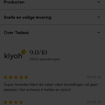
Producten
Langwerpige liggende
Langwerpige dubbele
dubbele kaart eigen ontwerp
staande kaart met ronde
Snelle en veilige levering
mat papier
hoeken van mat papier
Over Tadaaz
9.0
/
10
3600 waarderingen
Dubbele staande kaart mat
Langwerpige liggende
papier met ronde hoeken
dubbele kaart afgeronde
04.08.26
eigen ontwerp
hoekjes mat papier
Super tevreden klant die zeker vaker bestellingen zal gaan
plaatsen. Het ontwerp is helder en stylvol
03.08.26