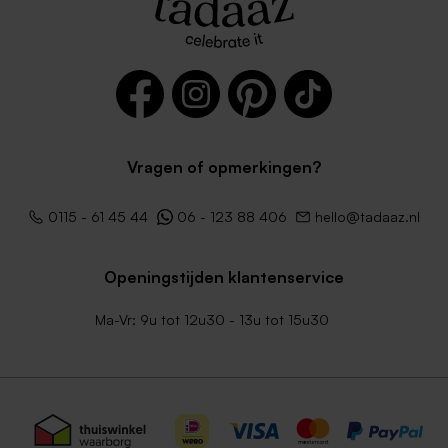
Vragen of opmerkingen?
Vierkante roestbruine
Terra envelop met puntklep
envelop met puntklep
0115 - 61 45 44
06 - 123 88 406
hello@tadaaz.nl
Openingstijden klantenservice
Ma-Vr: 9u tot 12u30 - 13u tot 15u30
Donkergroene envelop met
Lila envelop met puntklep
puntklep