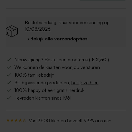
Advies voor de
beste kwaliteit van de afdruk
van je eigen ontwerp
:
- Een eigen bestand opladen: PDF formaat
(CMYK - min. 300 dpi)
Bestel vandaag, klaar voor verzending op
- Een foto opladen: JPEG of PNG (CMYK - min.
10/08/2026
300 dpi)
› Bekijk alle verzendopties
- Kies voor glanzend papier bij afdruk van een
foto
Nieuwsgierig? Bestel een proefdruk (
€ 2,50
)
We kunnen de kaarten voor jou versturen
100% familiebedrijf
30 bijpassende producten,
bekijk ze hier.
100% happy of een gratis herdruk
Tevreden klanten sinds 1961
Van 3600 klanten beveelt 93% ons aan.