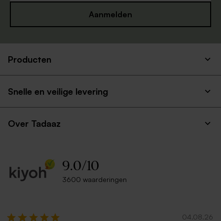
Aanmelden
Producten
Bruine kraft envelop
Lichtblauwe envelop
Asymmetrisch tafelkaartje
Servetring mat
mat
Snelle en veilige levering
Over Tadaaz
9.0
/
10
3600 waarderingen
Bruine envelop
Envelop framboos roze
Dubbele menukaart mat
Vlaggenlijn mat
04.08.26