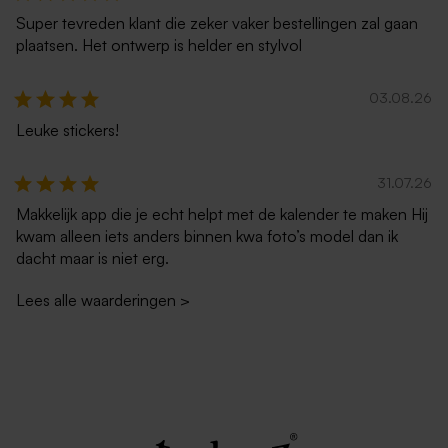
Super tevreden klant die zeker vaker bestellingen zal gaan
plaatsen. Het ontwerp is helder en stylvol
03.08.26
Leuke stickers!
Eucalyptus groene envelop
Lichtroze envelop
met puntklep
31.07.26
Tafelkaartjes mat papier per
Tafelnummers mat papier
stuk personaliseerbaar
per stuk personaliseerbaar
Makkelijk app die je echt helpt met de kalender te maken Hij
kwam alleen iets anders binnen kwa foto’s model dan ik
dacht maar is niet erg.
Lees alle waarderingen
>
Envelop met warm rode
Envelop met puntklep in
gloed
gerecycleerd papier