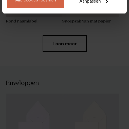
Aanpassen
Rond naamlabel
Snoepzak van mat papier
Toon meer
Enveloppen
Kubusdoosje mat
Snoepdoosje van wit mat
papier