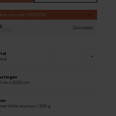
aart (8.5x12 cm)
reerd mat papier
fdruk met code: PROEFNL
oeken
65
oor de
beste kwaliteit van de afdruk van je
Toon prijzen
cl. BTW)
ntwerp
:
en bestand opladen: PDF formaat (CMYK - min.
o opladen: JPEG of PNG (CMYK - min. 300 dpi)
tal
r glanzend papier bij afdruk van een foto
stuk
etingen
0 cm x 12,00 cm
ier
met lichte structuur | 300 g