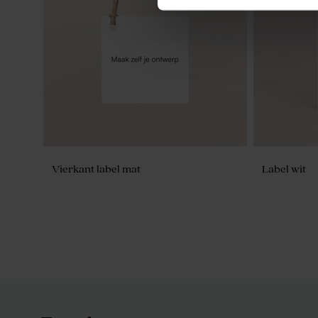
Vierkant label mat
Label wit