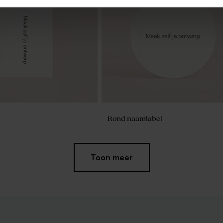
Rond naamlabel
Toon meer