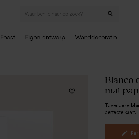
Feest
Eigen ontwerp
Wanddecoratie
Blanco 
mat pap
Tover deze
bla
perfecte kaart. 
creativiteit. Wi
je ontwerp op 
resultaat.
Per