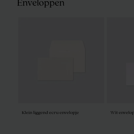
Enveloppen
Kubusdoosje mat
Snoepdoosje
Klein liggend ecru envelopje
Wit envelop