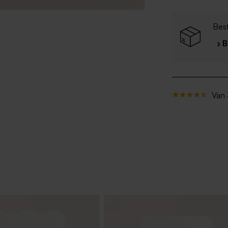
Bes
› 
Van 