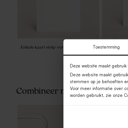
Toestemming
Enkele kaart stolp-vorm mat
Staande pos
mat papier
Deze website maakt gebruik 
Deze website maakt gebruik 
stemmen op je behoeften en
Voor meer informatie over c
Combineer met
worden gebruikt, zie onze
C