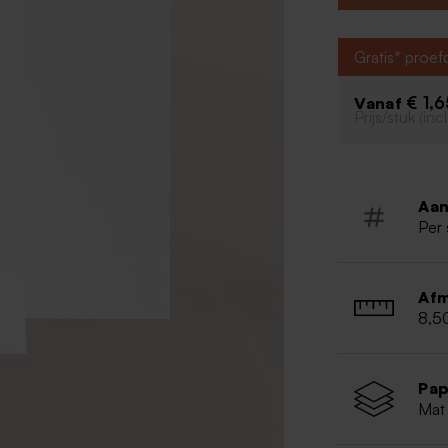
Staande k
Gestructu
Gratis* proe
Rechte h
Drieluik
€ 1,
Vanaf
Advies v
Prijs/stuk (in
eigen o
- Een eig
300 dpi)
- Een fot
Aan
- Kies voo
Per 
Afm
8,5
Pap
Mat 