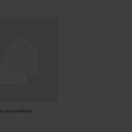
 van wit mat papier
Afgerond snoepzakje mat papier
je met puntklep