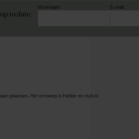
Voornaam
E-mail
 up to date.
felkaartje mat
Asymmetrisch tafelkaartje mat
gaan plaatsen. Het ontwerp is helder en stylvol
 mat
Tafelkaartjes mat papier per stuk
personaliseerbaar