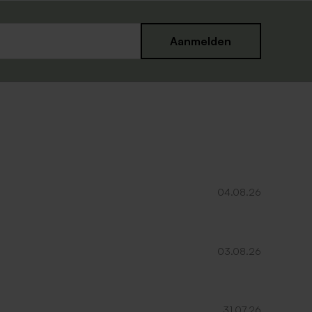
Aanmelden
Servetring mat
04.08.26
03.08.26
Tafelnummers mat papier per stuk
personaliseerbaar
31.07.26