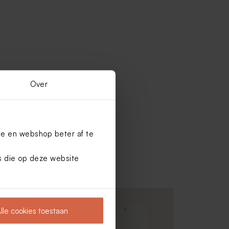
Over
te en webshop beter af te
es die op deze website
lle cookies toestaan