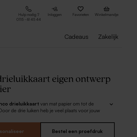
Hulp nodig ?
Inloggen
Favorieten
Winkelmandje
0115 - 61 45 44
Cadeaus
Zakelijk
drieluikkaart eigen ontwerp
ier
nco drieluikkaart
van mat papier om tot de
Door de drie luiken heb je veel plaats voor jouw
l jij foto's opladen in je ontwerp? Dan adviseren wij
glanzend papier te maken voor een extra mooi
sonaliseer
Bestel een proefdruk