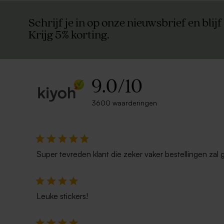
Schrijf je in op onze nieuwsbrief en blijf
Krijg 5% korting.
Staande menukaart mat
Klassiek ta
9.0
/
10
3600 waarderingen
Super tevreden klant die zeker vaker bestellingen zal 
Leuke stickers!
Dubbele menukaart mat
Vlaggenlijn