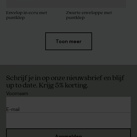
Envelop in ecru met
Zwarte enveloppe met
puntklep
puntklep
Toon meer
Schrijf je in op onze nieuwsbrief en blijf
up to date. Krijg 5% korting.
Voornaam
Witte envelop met puntklep
Lange kraft enveloppe
E-mail
Aanmelden