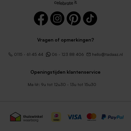
Vragen of opmerkingen?
Roestbruine lange envelop
Envelop metallic goud
met puntklep
langwerpig
0115 - 61 45 44
06 - 123 88 406
hello@tadaaz.nl
Openingstijden klantenservice
Ma-Vr: 9u tot 12u30 - 13u tot 15u30
Lange envelop zilver metallic