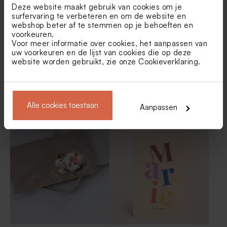
beige met naam en strikje in
Deze website maakt gebruik van cookies om je
deksel gelaserd
surfervaring te verbeteren en om de website en
webshop beter af te stemmen op je behoeften en
voorkeuren.
Voor meer informatie over cookies, het aanpassen van
uw voorkeuren en de lijst van cookies die op deze
website worden gebruikt, zie onze
Cookieverklaring
.
Alle cookies toestaan
Aanpassen
Staand geboortekaartje met
Geboortekaartje met
naam in goudfolie
kleurrijke blokken
Katoenen lint beige small
Velvet traktatiedoosje rond
beige