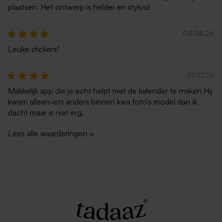
plaatsen. Het ontwerp is helder en stylvol
03.08.26
Leuke stickers!
Lange eucalyptus envelop
Lange envelop gerecycleerd
met puntklep
papier
31.07.26
Makkelijk app die je echt helpt met de kalender te maken Hij
kwam alleen iets anders binnen kwa foto’s model dan ik
dacht maar is niet erg.
Lees alle waarderingen
>
Donkerblauwe lange envelop
Zachtroze lange envelop met
met puntklep
puntklep