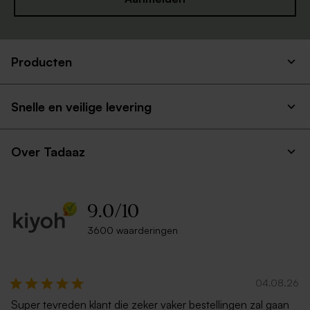
Producten
Witte zelfklevende
Ecru zelfklevende envelop
enveloppe met rechte klep
rechte klep
Snelle en veilige levering
Over Tadaaz
9.0
/
10
3600 waarderingen
Trendy ecru envelop
Rode envelop
04.08.26
Super tevreden klant die zeker vaker bestellingen zal gaan