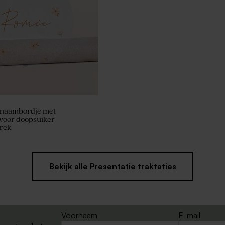
i naambordje met
 voor doopsuiker
rek
Bekijk alle Presentatie traktaties
Voornaam
E-mail