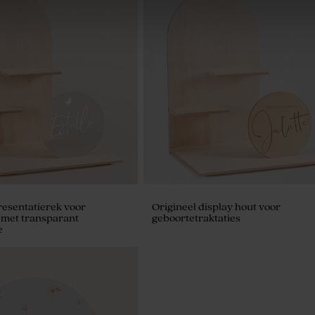
osje met beertje, streepjes
Origineel geboortebord in de vor
een beer
resentatierek voor
Origineel display hout voor
 met transparant
geboortetraktaties
e
r met schattige teddybeer