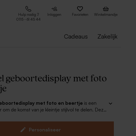
Hulp nodig ?
Inloggen
Favorieten
Winkelmandje
0115 - 61 45 44
Cadeaus
Zakelijk
l geboortedisplay met foto
je
geboortedisplay met foto en beertje
is een
 om de komst van je kleintje stijlvol te delen. Deze
en uniek design en een lieve beer die zeker de
Ideaal als presentatie voor je bedankjes.
ersonaliseren met de naam en geboortedatum van
Personaliseer