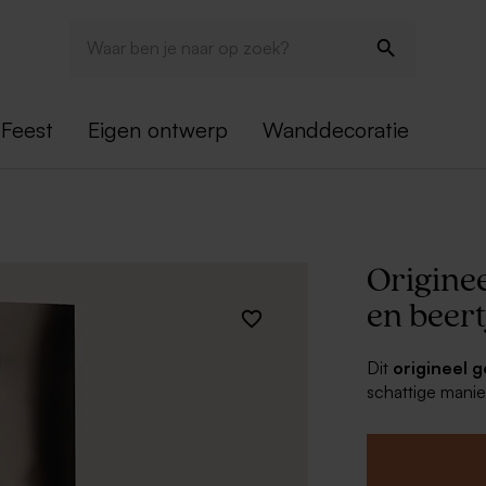
Feest
Eigen ontwerp
Wanddecoratie
Originee
en beert
Dit
origineel 
schattige manier
display heeft e
aandacht trekt. 
Eenvoudig te p