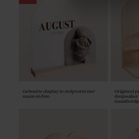
Hip snoepzakje met streepjes, naam en
Hip kubusdo
beertje
en naam
Geboorte display in stolpvorm met
Origineel p
naam en foto
doopsuiker
naambordj
Naamlabel met streepjes, beertje en
Naamsticke