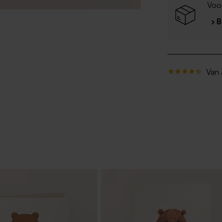
Voor
› 
Van 