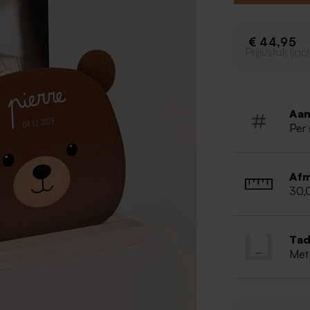
je kleine wond
bedankkaartjes 
€ 44,95
Prijs/stuk (in
Aan
Per 
Afm
30,
Tad
Met