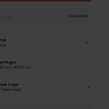
er. Combineer met matching geboortekaartjes,
en traktaties voor een mooi totaalplaatje.
Toon prijzen
cl. BTW)
tal
stuk
etingen
00 cm x 40,00 cm
aaz Logo
 Tadaaz logo