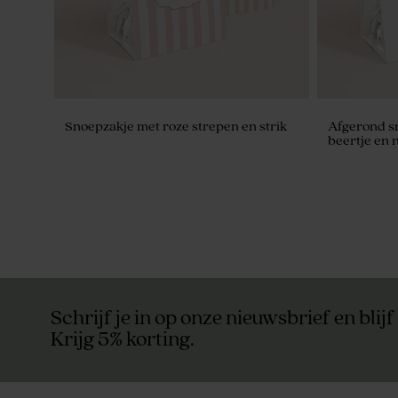
Snoepzakje met roze strepen en strik
Afgerond s
beertje en
Schrijf je in op onze nieuwsbrief en blijf
Krijg 5% korting.