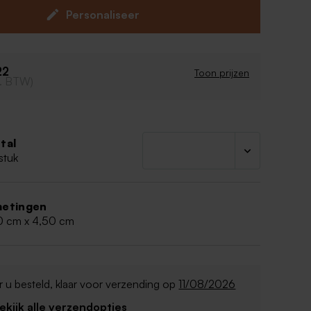
Personaliseer
22
Toon prijzen
cl. BTW)
tal
stuk
etingen
0 cm x 4,50 cm
 u besteld, klaar voor verzending op
11/08/2026
Bekijk alle verzendopties