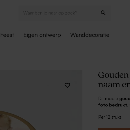
Feest
Eigen ontwerp
Wanddecoratie
Gouden 
naam en
Dit mooie
goud
foto bedrukt
.
is dit heel orig
Per 12 stuks
vrienden en fa
een prachtig ge