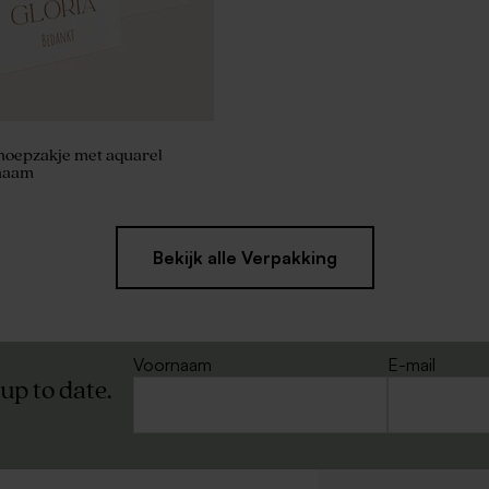
noepzakje met aquarel
 naam
Bekijk alle Verpakking
Voornaam
E-mail
 up to date.