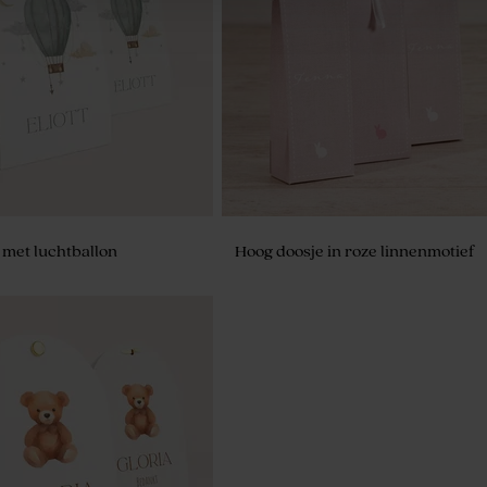
k rond zeepje wit met
De Bock sugar choops marmer go
m
750gr (± 195 stuks)
met luchtballon
Hoog doosje in roze linnenmotief