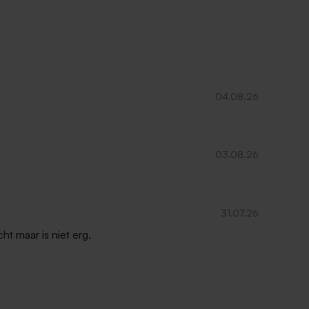
04.08.26
03.08.26
31.07.26
ht maar is niet erg.