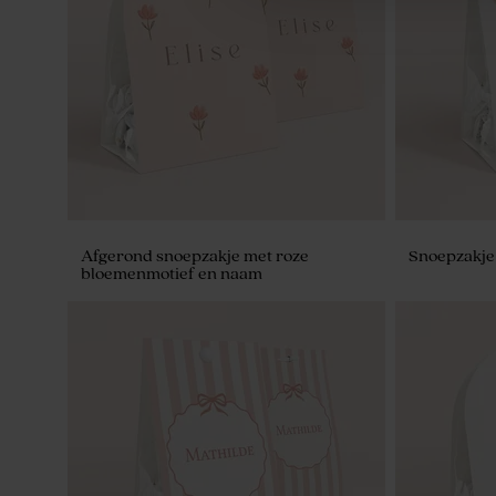
De Bock lentilles marmer goud 1kg (±
Ambachtelij
1120 stuks)
goudsbloe
Afgerond snoepzakje met roze
Snoepzakje 
bloemenmotief en naam