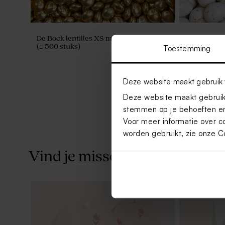
De Bock lentilles XS metallic gold 195gr
De Bock ha
(± 500 stuks)
750gr (± 42
Toestemming
Deze website maakt gebruik 
Deze website maakt gebruik 
stemmen op je behoeften en
Voor meer informatie over c
worden gebruikt, zie onze
C
Vind je misschien ook leuk