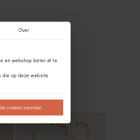
Over
te en webshop beter af te
es die op deze website
lle cookies toestaan