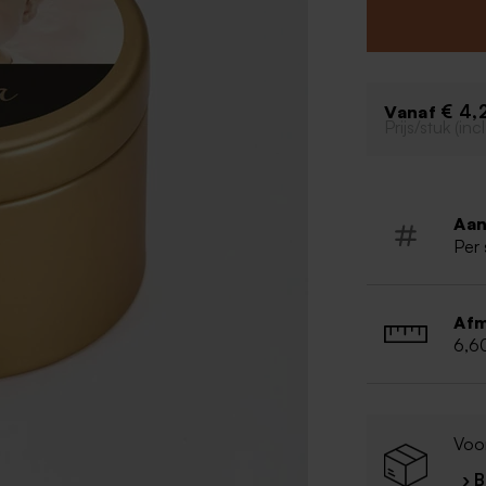
€ 4,
Vanaf
Prijs/stuk (in
Aan
Per 
Afm
6,6
Voor
› 