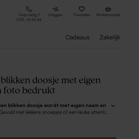
Hulp nodig ?
Inloggen
Favorieten
Winkelmandje
0115 - 61 45 44
Cadeaus
Zakelijk
blikken doosje met eigen
 foto bedrukt
en blikken doosje wordt met eigen naam en
 Gevuld met lekkere snoepjes of een leuke attentie
ineel om als geboorte traktatie meer te geven aan
milie. Combineer met mooie geboortekaartjes voor
heel!