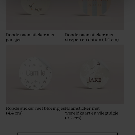
Ronde naamsticker met
Ronde naamsticker met
gansjes
strepen en datum (4,4 cm)
Glazen potjes met deksel in
frosted sand
Ronde sticker met bloempjes
Naamsticker met
(4,4 cm)
wereldkaart en vliegtuigje
(3,7 cm)