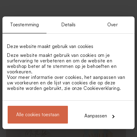
Vind je misschien ook leuk
Toestemming
Details
Over
Katoenen lint beige small
De Bock lentilles champagne
1kg (± 1120 stuks)
Deze website maakt gebruik van cookies
Deze website maakt gebruik van cookies om je
surfervaring te verbeteren en om de website en
webshop beter af te stemmen op je behoeften en
voorkeuren.
Voor meer informatie over cookies, het aanpassen van
uw voorkeuren en de lijst van cookies die op deze
website worden gebruikt, zie onze
Cookieverklaring
.
Ronde sticker met
Langwerpige, transprante
luchtballon (3,7 cm)
sticker met naam
Dragees champagne De
Tetra zakje ivoor met
Tadaaz x Roomblush
Bock 1kg (± 240 stuks)
broderie anglaise
Alle cookies toestaan
Aanpassen