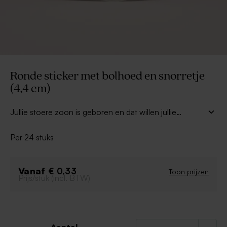
Ronde sticker met bolhoed en snorretje
(4,4 cm)
Jullie stoere zoon is geboren en dat willen jullie
wereldkundig maken met een leuke geboortekaart in
hipsterstijl! Helemaal in hetzelfde thema zijn deze leuke
Per 24 stuks
stickertjes die je perfect kunt gebruiken als
sluitsticker
of als afwerking van je kraambedankjes.
Vanaf
€ 0,33
Toon prijzen
Prijs/stuk (incl. BTW)