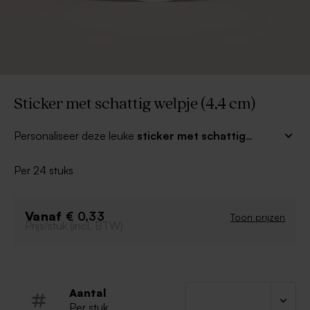
Sticker met schattig welpje (4,4 cm)
Personaliseer deze leuke
sticker met schattig
welpje
. Ideaal om je bedankjes mee af te werken.
Deze sticker past perfect op ons glazen snoeppotje,
Per 24 stuks
dit kan je terugvinden bij onze geboortebedankjes.
Verras vrienden en familie!
Vanaf
€ 0,33
Toon prijzen
Prijs/stuk (incl. BTW)
Aantal
Per stuk