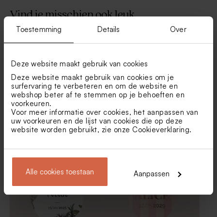
Vind je misschien ook leuk
Toestemming
Details
Over
Tetra zakje ivoor
Rond doopsuikerdoosje
beige met naam en strikje in
deksel gelaserd
Deze website maakt gebruik van cookies
Deze website maakt gebruik van cookies om je
surfervaring te verbeteren en om de website en
webshop beter af te stemmen op je behoeften en
voorkeuren.
Voor meer informatie over cookies, het aanpassen van
uw voorkeuren en de lijst van cookies die op deze
website worden gebruikt, zie onze
Cookieverklaring
.
Roze naamsticker rond met
Ronde sticker met zwaantjes
bloemen en duifje (4,4 cm)
(5,9 cm)
De Bock doopsuiker dragees
Katoenen lint beige large
extra eucalyptus 1kg (± 240
Alle cookies toestaan
Aanpassen
stuks)