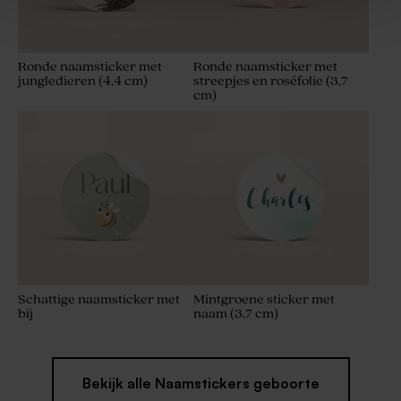
Ronde naamsticker met
Ronde naamsticker met
jungledieren (4,4 cm)
streepjes en roséfolie (3,7
cm)
Artisanale lolly groene en
Geboortesnoep hartjes
witte strepen
groen 700gr (± 500 stuks)
Schattige naamsticker met
Mintgroene sticker met
bij
naam (3,7 cm)
Bekijk alle Naamstickers geboorte