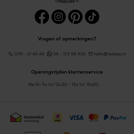
Vragen of opmerkingen?
Zachtroze envelop met
Donkerblauwe envelop met
puntklep
puntklep
0115 - 61 45 44
06 - 123 88 406
hello@tadaaz.nl
Openingstijden klantenservice
Ma-Vr: 9u tot 12u30 - 13u tot 15u30
Zwarte envelop met
Metallic gouden envelop met
puntklep
puntklep