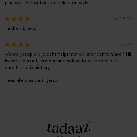
plaatsen. Het ontwerp is helder en stylvol
03.08.26
Leuke stickers!
Witte envelop liggend
Lila envelop
31.07.26
Makkelijk app die je echt helpt met de kalender te maken Hij
kwam alleen iets anders binnen kwa foto’s model dan ik
dacht maar is niet erg.
Lees alle waarderingen
>
Terra envelop kerstkaartjes
Envelop donkergroen
kerstkaartje