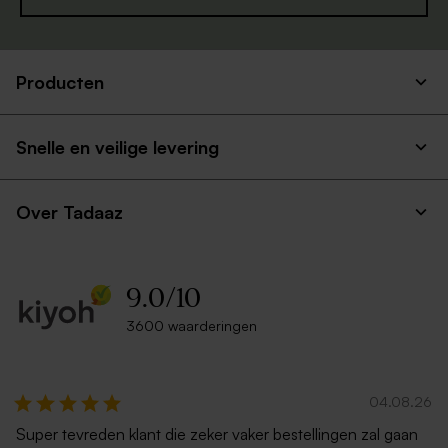
Producten
Crèmekleurige enveloppe
Envelop met puntklep in
met puntklep
gerecycleerd papier
Snelle en veilige levering
Over Tadaaz
9.0
/
10
3600 waarderingen
Luxe metallic zilveren
Rode envelop met puntklep
envelop
04.08.26
Super tevreden klant die zeker vaker bestellingen zal gaan