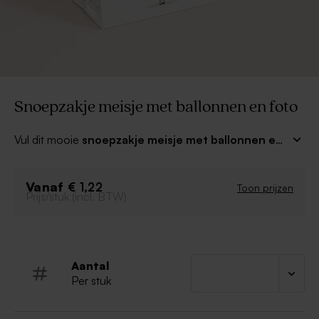
Snoepzakje meisje met ballonnen en foto
Vul dit mooie
snoepzakje meisje met ballonnen en
foto
met een leuk aandenken! Lekkere snoepjes of
een leuke attentie vormen het perfecte persoonlijke
Vanaf
bedankje! Het snoepzakje dien je zelf nog in elkaar te
€ 1,22
Toon prijzen
Prijs/stuk (incl. BTW)
zetten, de transparante snoepzakwikkel en het witte
splitpennetje worden standaard meegeleverd.
Aantal
Per stuk