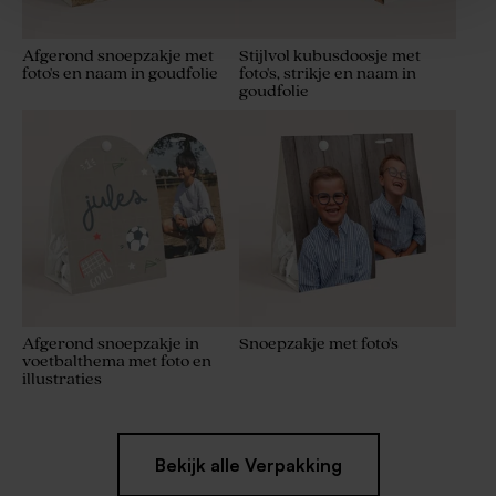
Afgerond snoepzakje met
Stijlvol kubusdoosje met
foto's en naam in goudfolie
foto's, strikje en naam in
Hippe macramé
Plexi label rond
goudfolie
sleutelhanger
Afgerond snoepzakje in
Snoepzakje met foto's
voetbalthema met foto en
illustraties
Bekijk alle Verpakking