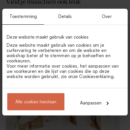
Vind je misschien ook leuk
Kaarsje in glazen potje met
Regenboogkaarsje soft white
Toestemming
Details
Over
Nieuw
kurken deksel
Limited
Limited
edition
edition
Deze website maakt gebruik van cookies
Deze website maakt gebruik van cookies om je
surfervaring te verbeteren en om de website en
webshop beter af te stemmen op je behoeften en
voorkeuren.
Voor meer informatie over cookies, het aanpassen van
uw voorkeuren en de lijst van cookies die op deze
Geribbeld glazen potje met
Kubusdoosje in circusthema
website worden gebruikt, zie onze
Cookieverklaring
.
kleurrijke naam
Geribbelde soft white kaars
Soft white piramide kaarsjes
Alle cookies toestaan
Aanpassen