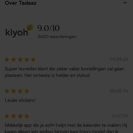
Over Tadaaz
9.0
/
10
3600 waarderingen
Liggende envelop met
Lila envelop
puntklep ecru
04.08.26
Super tevreden klant die zeker vaker bestellingen zal gaan
plaatsen. Het ontwerp is helder en stylvol
03.08.26
Leuke stickers!
Zachtroze envelop met
Donkerblauwe envelop met
31.07.26
puntklep
puntklep
Makkelijk app die je echt helpt met de kalender te maken Hij
kwam alleen iets anders binnen kwa foto’s model dan ik