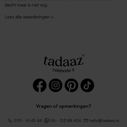
dacht maar is niet erg.
Lees alle waarderingen
>
Zwarte envelop met
Lichtblauwe envelop met
puntklep
puntklep
Vragen of opmerkingen?
Witte zelfklevende
Bruine kraft enveloppe
0115 - 61 45 44
06 - 123 88 406
hello@tadaaz.nl
enveloppe met rechte klep