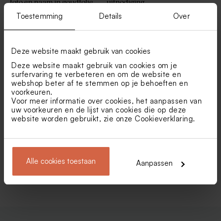
foto en naam in goudfolie
uitnodiging
Toestemming
Details
Over
Nieuw
Nieuw
Deze website maakt gebruik van cookies
Deze website maakt gebruik van cookies om je
surfervaring te verbeteren en om de website en
webshop beter af te stemmen op je behoeften en
voorkeuren.
Voor meer informatie over cookies, het aanpassen van
uw voorkeuren en de lijst van cookies die op deze
Hippe communie uitnodiging
Uitnodiging communie- of
website worden gebruikt, zie onze
Cookieverklaring
.
met kinderhandschrift en
lentefeest in circusthema
speels raster
Alle cookies toestaan
Aanpassen
Bekijk alle Uitnodigingen