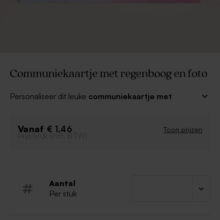
Communiekaartje met regenboog en foto
Personaliseer dit leuke
communiekaartje met
regenboog en foto
met je mooiste communiefoto!
Met een leuke tekst geef je deze kleurrijke kaart een
Vanaf
eigen touch. Dan is het alleen nog aftellen naar je
€ 1,46
Toon prijzen
Prijs/stuk (incl. BTW)
mooiste dag!
Enkele kaart
Fotokaart
Dubbelzijdig bedrukt
Aantal
Hip ontwerp
Per stuk