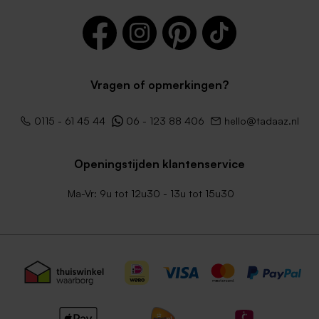
Vragen of opmerkingen?
Terra envelop
Donkergroene envelop
0115 - 61 45 44
06 - 123 88 406
hello@tadaaz.nl
Openingstijden klantenservice
Ma-Vr: 9u tot 12u30 - 13u tot 15u30
Lila envelop
Zachtroze envelop met
puntklep