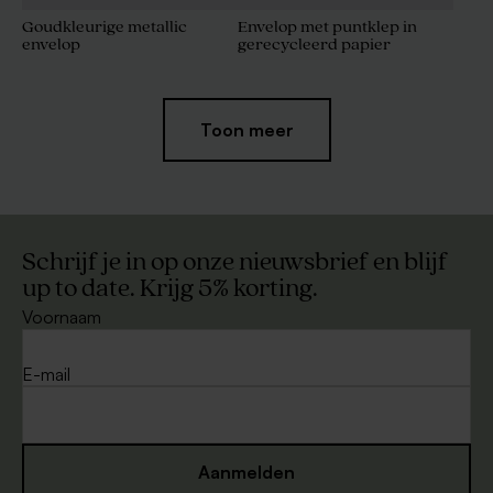
Goudkleurige metallic
Envelop met puntklep in
envelop
gerecycleerd papier
Toon meer
Schrijf je in op onze nieuwsbrief en blijf
up to date. Krijg 5% korting.
Voornaam
Bruine kraft enveloppe
Witte envelop liggend
E-mail
Aanmelden