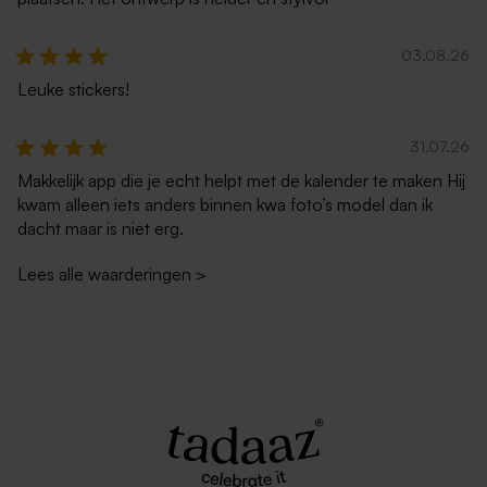
03.08.26
Leuke stickers!
Luxe zilveren envelop
Crèmekleurige enveloppe
metallic
met puntklep
31.07.26
Makkelijk app die je echt helpt met de kalender te maken Hij
kwam alleen iets anders binnen kwa foto’s model dan ik
dacht maar is niet erg.
Lees alle waarderingen
>
Eucalyptus groene envelop
Roestbruine envelop met
met puntklep
puntklep