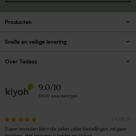
Producten
Ecru zelfklevende envelop
Liggende envelop met
rechte klep
puntklep ecru
Snelle en veilige levering
Over Tadaaz
9.0
/
10
3600 waarderingen
Zwarte envelop met
Rode envelop met puntklep
puntklep
Nieuw
04.08.26
Super tevreden klant die zeker vaker bestellingen zal gaan
plaatsen. Het ontwerp is helder en stylvol