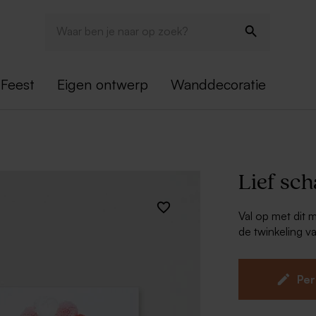
Feest
Eigen ontwerp
Wanddecoratie
Lief sch
Val op met dit 
de twinkeling v
eens terug aan h
Goudfoli
Per
Fotokaart
Dubbelzij