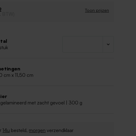
rt.
 van motiefjes – bijvoorbeeld kruisje – mogelijk.
2
Toon prijzen
cl. BTW)
tal
stuk
etingen
0 cm x 11,50 cm
ier
 gelamineerd met zacht gevoel | 300 g
r
14u
besteld,
morgen
verzendklaar