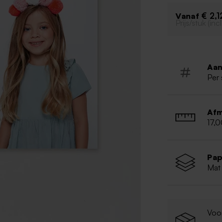
Enkele kaa
Toevoegen
€ 2,1
Vanaf
Prijs/stuk (in
Aan
Per 
Afm
17,0
Pap
Mat
Voo