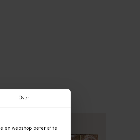
Over
Nieuw
te en webshop beter af te