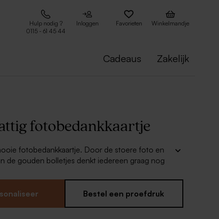
Hulp nodig ?
Inloggen
Favorieten
Winkelmandje
0115 - 61 45 44
Cadeaus
Zakelijk
attig fotobedankkaartje
mooie fotobedankkaartje. Door de stoere foto en
an de gouden bolletjes denkt iedereen graag nog
et superfeest! Kies je favoriete kleur in de editor.
e
sonaliseer
Bestel een proefdruk
dige bedrukking