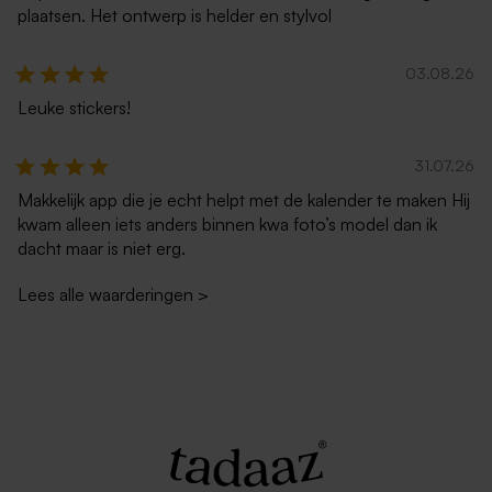
plaatsen. Het ontwerp is helder en stylvol
03.08.26
Leuke stickers!
Liggende envelop met
Lila envelop
31.07.26
puntklep ecru
Makkelijk app die je echt helpt met de kalender te maken Hij
kwam alleen iets anders binnen kwa foto’s model dan ik
dacht maar is niet erg.
Lees alle waarderingen
>
Zachtroze envelop met
Zwarte envelop met
puntklep
puntklep