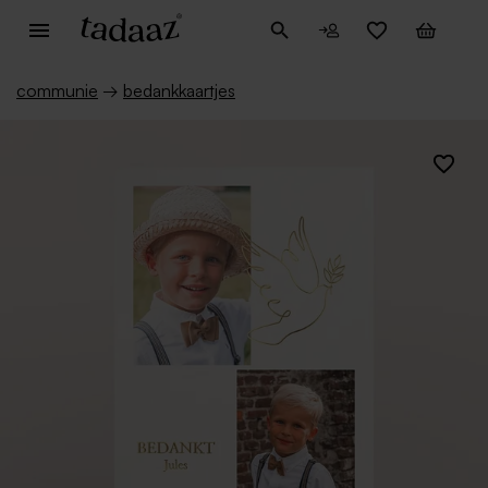
communie
→
bedankkaartjes