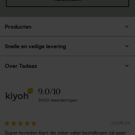
Producten
Ecru zelfklevende envelop
Rode envelop met puntklep
rechte klep
Snelle en veilige levering
Over Tadaaz
9.0
/
10
3600 waarderingen
Luxe zilveren envelop
Witte envelop liggend
metallic
04.08.26
Super tevreden klant die zeker vaker bestellingen zal gaan