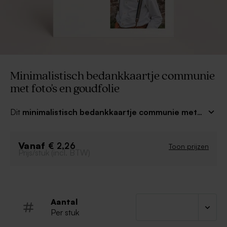
Minimalistisch bedankkaartje communie
met foto's en goudfolie
Dit
minimalistisch bedankkaartje communie met
foto's en duifje in goudfolie
is superleuk om de
gasten van het communiefeest te bedanken.
Vanaf
Personaliseer het kaartje met de naam van het
€ 2,26
Toon prijzen
Prijs/stuk (incl. BTW)
communicantje en een leuke foto. Dit bedankkaartje is
ook leuk in combinatie met een bijpassende
uitnodiging.
Aantal
Per stuk