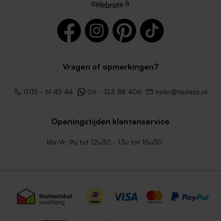
Vragen of opmerkingen?
Lichtblauwe envelop met
Lichtroze envelop met
0115 - 61 45 44
06 - 123 88 406
hello@tadaaz.nl
puntklep
puntklep
Nieuw
Openingstijden klantenservice
Ma-Vr: 9u tot 12u30 - 13u tot 15u30
Crèmekleurige enveloppe
Envelop met puntklep in
met puntklep
gerecycleerd papier