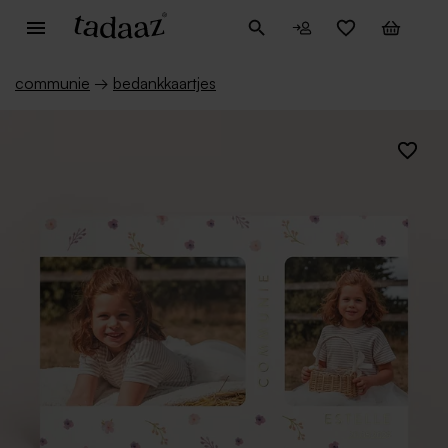
communie
→
bedankkaartjes