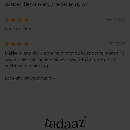
plaatsen. Het ontwerp is helder en stylvol
03.08.26
Leuke stickers!
Donkerblauwe envelop met
Zwarte envelop met
31.07.26
puntklep
puntklep
Makkelijk app die je echt helpt met de kalender te maken Hij
kwam alleen iets anders binnen kwa foto’s model dan ik
dacht maar is niet erg.
Lees alle waarderingen
>
Goudkleurige metallic
Lichtblauwe envelop met
envelop
puntklep