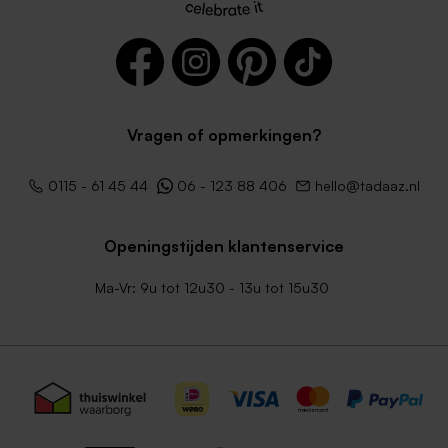
Vragen of opmerkingen?
Witte zelfklevende
Bruine kraft enveloppe
0115 - 61 45 44
06 - 123 88 406
hello@tadaaz.nl
enveloppe met rechte klep
Nieuw
Openingstijden klantenservice
Ma-Vr: 9u tot 12u30 - 13u tot 15u30
Crèmekleurige enveloppe
Envelop met puntklep in
met puntklep
gerecycleerd papier