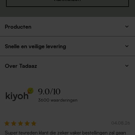
Producten
Luxe zilveren envelop
Witte envelop liggend
metallic
Snelle en veilige levering
Over Tadaaz
9.0
/
10
3600 waarderingen
Liggende envelop met
Zachtroze envelop met
puntklep ecru
puntklep
04.08.26
Super tevreden klant die zeker vaker bestellingen zal gaan