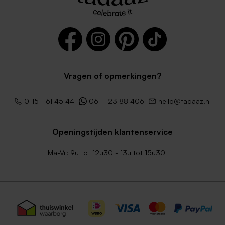
Vragen of opmerkingen?
Roestbruine envelop met
Terra envelop
0115 - 61 45 44
06 - 123 88 406
hello@tadaaz.nl
puntklep
Openingstijden klantenservice
Ma-Vr: 9u tot 12u30 - 13u tot 15u30
Donkergroene envelop
Lila envelop