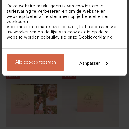
Nieuw
Deze website maakt gebruik van cookies om je
surfervaring te verbeteren en om de website en
webshop beter af te stemmen op je behoeften en
voorkeuren.
Voor meer informatie over cookies, het aanpassen van
uw voorkeuren en de lijst van cookies die op deze
website worden gebruikt, zie onze
Cookieverklaring
.
Kraft dankkaart met
Hippe communiekaart met
fotostrip
foto's, afgeronde hoeken en
Alle cookies toestaan
Placemat met vlindertjes en
Dubbele menukaart met
Aanpassen
naam in folie
foto
vlindertjes en naam
Nieuw
Nieuw