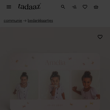
communie
→
bedankkaartjes