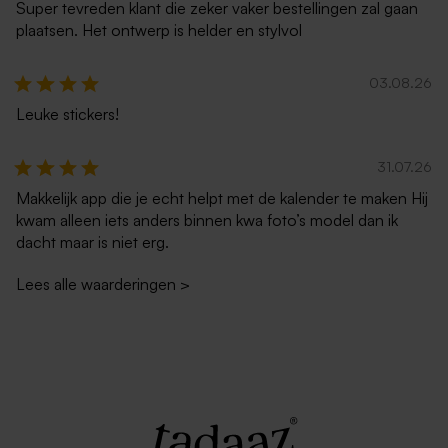
Super tevreden klant die zeker vaker bestellingen zal gaan
plaatsen. Het ontwerp is helder en stylvol
03.08.26
Leuke stickers!
Luxe zilveren envelop
Witte envelop liggend
31.07.26
metallic
Makkelijk app die je echt helpt met de kalender te maken Hij
Nieuw
kwam alleen iets anders binnen kwa foto’s model dan ik
dacht maar is niet erg.
Lees alle waarderingen
>
Crèmekleurige enveloppe
Eucalyptus groene envelop
met puntklep
met puntklep