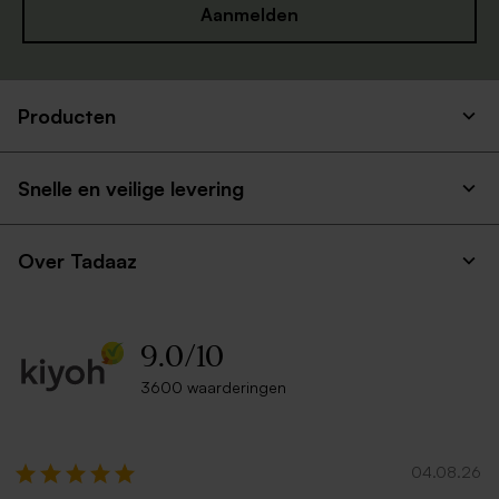
Aanmelden
Producten
Liggende envelop met
Zwarte envelop met
puntklep ecru
puntklep
Snelle en veilige levering
Over Tadaaz
9.0
/
10
3600 waarderingen
Goudkleurige metallic
Rode envelop met puntklep
envelop
04.08.26