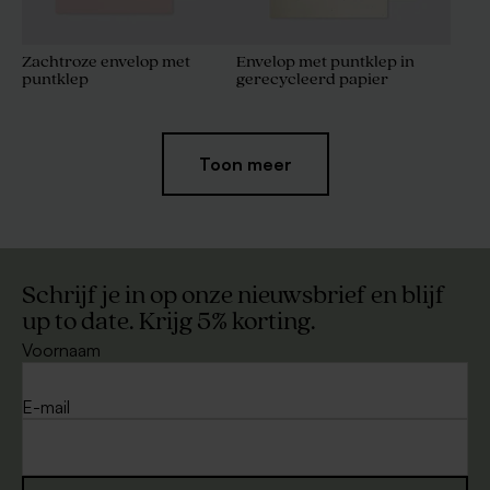
Zachtroze envelop met
Envelop met puntklep in
puntklep
gerecycleerd papier
Toon meer
Schrijf je in op onze nieuwsbrief en blijf
up to date. Krijg 5% korting.
Voornaam
Bruine kraft enveloppe
Ecru zelfklevende envelop
rechte klep
E-mail