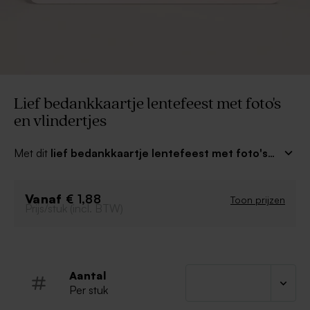
Lief bedankkaartje lentefeest met foto's
en vlindertjes
Met dit
lief bedankkaartje lentefeest met foto's
en vlindertjes
bedank je na afloop van een eerste
communiefeest de gasten voor hun komst. Combineer
Vanaf
met bijpassende uitnodigingen en bedankjes voor een
€ 1,88
Toon prijzen
Prijs/stuk (incl. BTW)
mooi geheel.
Aantal
Per stuk