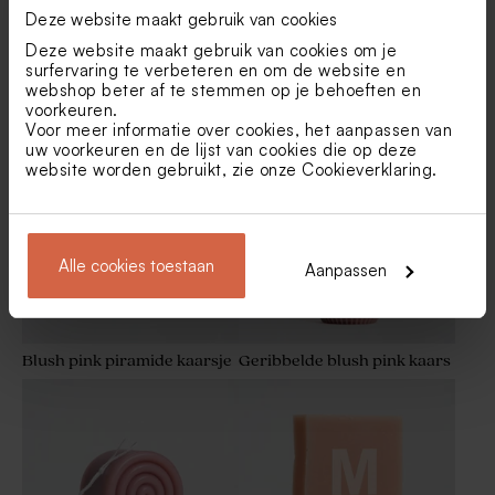
Deze website maakt gebruik van cookies
Deze website maakt gebruik van cookies om je
surfervaring te verbeteren en om de website en
webshop beter af te stemmen op je behoeften en
Roze bellenblaas
Pink Cloud ronde roze
voorkeuren.
zeepjes
Voor meer informatie over cookies, het aanpassen van
Limited edition
uw voorkeuren en de lijst van cookies die op deze
website worden gebruikt, zie onze
Cookieverklaring
.
Alle cookies toestaan
Aanpassen
Blush pink piramide kaarsje
Geribbelde blush pink kaars