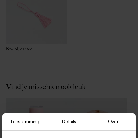
Kwastje roze
Vind je misschien ook leuk
Toestemming
Details
Over