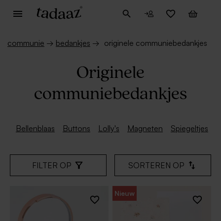
communie
→
bedankjes
→
originele communiebedankjes
Originele
communiebedankjes
Bellenblaas
Buttons
Lolly's
Magneten
Spiegeltjes
Z
FILTER OP
SORTEREN OP
Nieuw