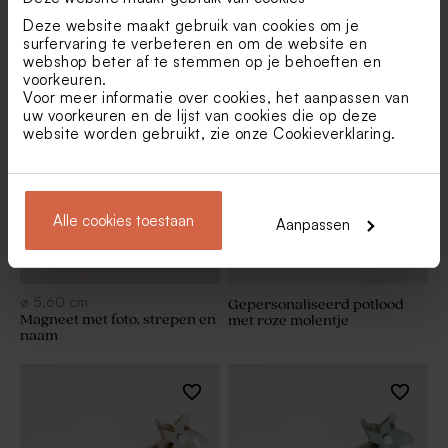
ø
5,60
cm
ø
5,60
cm
Deze website maakt gebruik van cookies om je
Magneet met foto, naam en
Hippe magneet met foto,
surfervaring te verbeteren en om de website en
strepen
namen en ruitjes
webshop beter af te stemmen op je behoeften en
voorkeuren.
Voor meer informatie over cookies, het aanpassen van
uw voorkeuren en de lijst van cookies die op deze
website worden gebruikt, zie onze
Cookieverklaring
.
Alle cookies toestaan
Aanpassen
ø
5,60
cm
Gepersonaliseerd potlood
Magneet met foto, strepen en
met roze molentje
naam