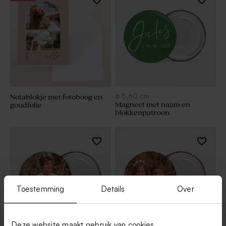
ø
5,60
cm
Notablokje met fotoboog en
Magneet met naam en
goudfolie
blokkenpatroon
Toestemming
Details
Over
Deze website maakt gebruik van cookies