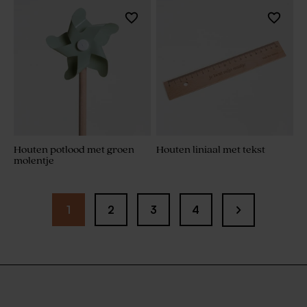
Houten potlood met groen
Houten liniaal met tekst
molentje
1
2
3
4