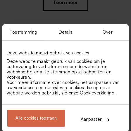
Toon meer
Toestemming
Details
Over
Vind je misschien ook leuk
Deze website maakt gebruik van cookies
Placemat met goudkleurige
Vlaggenlijn met foto's en
confetti
goudkleurige confetti
Deze website maakt gebruik van cookies om je
surfervaring te verbeteren en om de website en
webshop beter af te stemmen op je behoeften en
voorkeuren.
Voor meer informatie over cookies, het aanpassen van
uw voorkeuren en de lijst van cookies die op deze
website worden gebruikt, zie onze
Cookieverklaring
.
Labeltje met naam in
Stijlvol naamlabel met strikje
Alle cookies toestaan
Aanpassen
goudfolie
en naam in goudfolie
Menukaart met
Pringles original chips
goudkleurige confetti