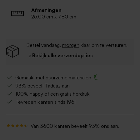
wikkels passen rond chipsdoosjes van 8cm hoog, zoals
Afmetingen
bijvoorbeeld Pringles Chips.
25,00 cm x 7,80 cm
Bestel vandaag,
morgen
klaar om te versturen.
› Bekijk alle verzendopties
Gemaakt met duurzame materialen
93% beveelt Tadaaz aan
100% happy of een gratis herdruk
Tevreden klanten sinds 1961
Van 3600 klanten beveelt 93% ons aan.