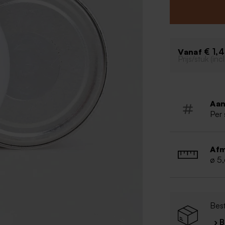
€ 1,
Vanaf
Prijs/stuk (in
Aan
Per 
Afm
ø 5
Best
› 