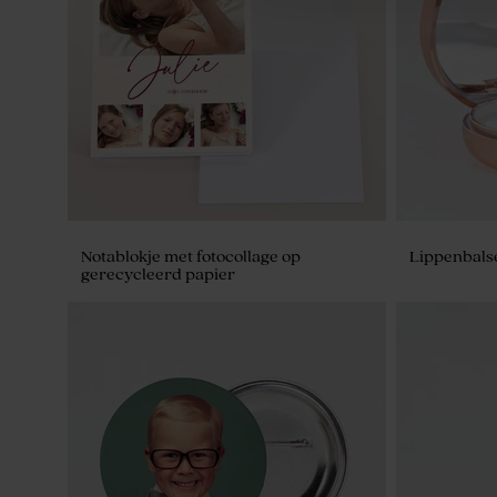
Sticker voor bellenblaas met
Placemat me
goudkleurige confetti
Notablokje met fotocollage op
Lippenbalse
gerecycleerd papier
Gouden rond blikken doosje
Bedankjes s