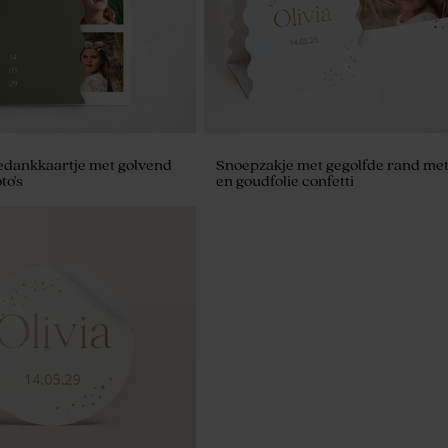
edankkaartje met golvend
Snoepzakje met gegolfde rand met
to's
en goudfolie confetti