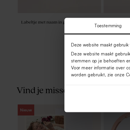
Labeltje met naam in goudfolie
Ronde stick
Toestemming
confetti (4,
Deze website maakt gebruik 
Deze website maakt gebruik 
stemmen op je behoeften en
Voor meer informatie over c
worden gebruikt, zie onze
C
Vind je misschien ook leuk
Nieuw