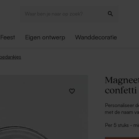
Feest
Eigen ontwerp
Wanddecoratie
bedankjes
Magneet
confetti
Personaliseer 
met de naam va
geven met vrien
Per 5 stuks - m