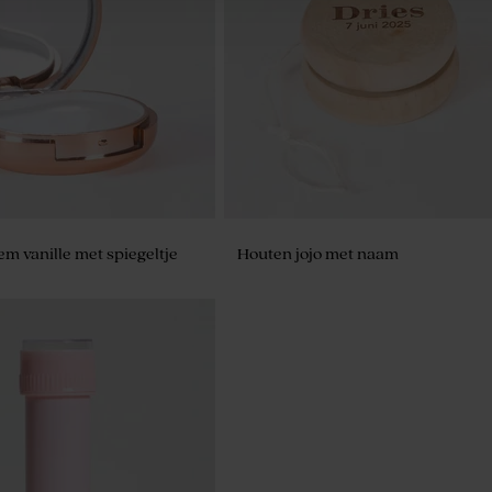
t goudkleurige confetti
Vlaggenlijn met foto's en goudkleu
confetti
m vanille met spiegeltje
Houten jojo met naam
et beige met 27 bedankjes