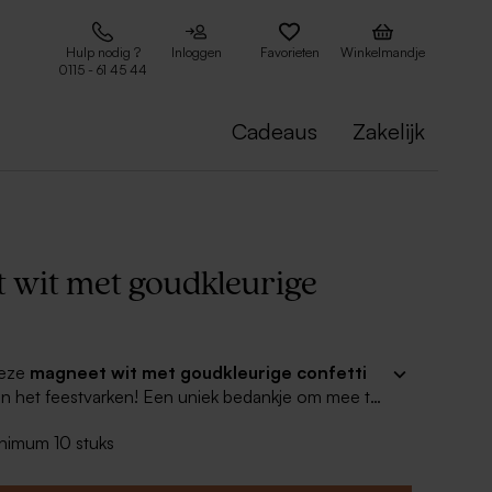
Hulp nodig ?
Inloggen
Favorieten
Winkelmandje
0115 - 61 45 44
Cadeaus
Zakelijk
 wit met goudkleurige
deze
magneet wit met goudkleurige confetti
n het feestvarken! Een uniek bedankje om mee te
den en familie na afloop van het feest.
inimum 10 stuks