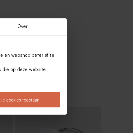
Over
te en webshop beter af te
es die op deze website
lle cookies toestaan