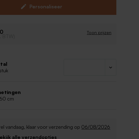
Personaliseer
40
Toon prijzen
cl. BTW)
tal
stuk
etingen
,60 cm
el vandaag, klaar voor verzending op
06/08/2026
Bekijk alle verzendopties