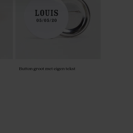
rige
Menukaart met goudkleurige confetti
Button groot met eigen tekst