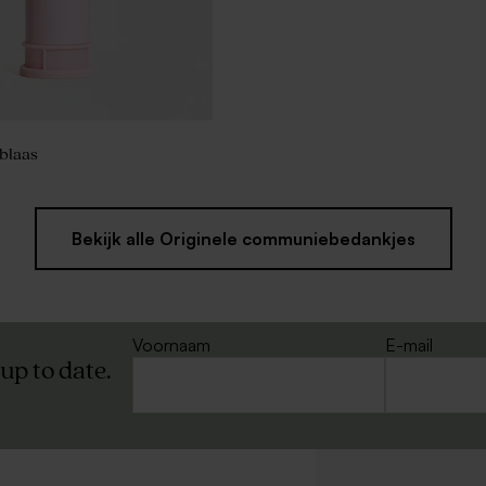
blaas
Bekijk alle Originele communiebedankjes
Voornaam
E-mail
 up to date.