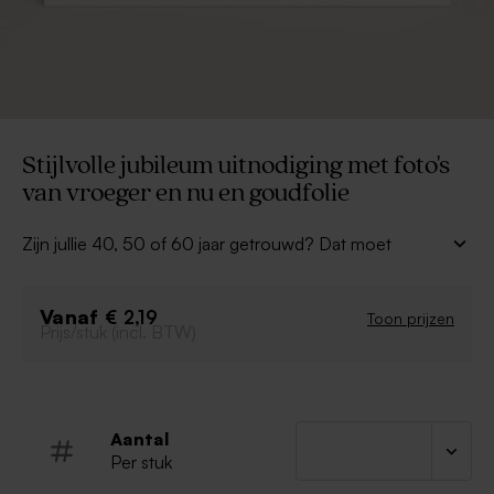
Stijlvolle jubileum uitnodiging met foto's
van vroeger en nu en goudfolie
Zijn jullie 40, 50 of 60 jaar getrouwd? Dat moet
gevierd worden! Met deze
jubileum uitnodiging met
jullie foto van vroeger en nu en de tekst in
Vanaf
goudfolie
nodig je familie en vrienden uit om het
€ 2,19
Toon prijzen
Prijs/stuk (incl. BTW)
samen te vieren. Personaliseer met jullie namen, foto's
en alle belangrijke feestinformatie.
Fotokaart
Enkele kaart
Aantal
Hip ontwerp
Per stuk
Foliekaart