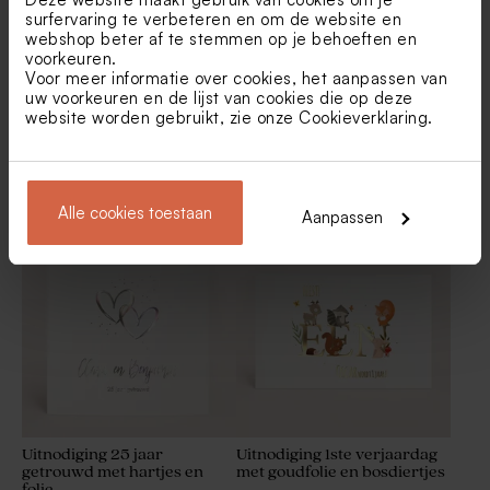
surfervaring te verbeteren en om de website en
webshop beter af te stemmen op je behoeften en
voorkeuren.
Voor meer informatie over cookies, het aanpassen van
uw voorkeuren en de lijst van cookies die op deze
website worden gebruikt, zie onze
Cookieverklaring
.
Uitnodiging verjaardag met
Hippe uitnodiging
discobal, strepen en
verjaardag met voertuigen
golfrand
Alle cookies toestaan
Aanpassen
De Bock dragees velvet
De Bock amandelbonen
yellow 1kg (± 240 stuks)
marmer wit goud 1kg (± 295
stuks)
Uitnodiging 25 jaar
Uitnodiging 1ste verjaardag
getrouwd met hartjes en
met goudfolie en bosdiertjes
folie