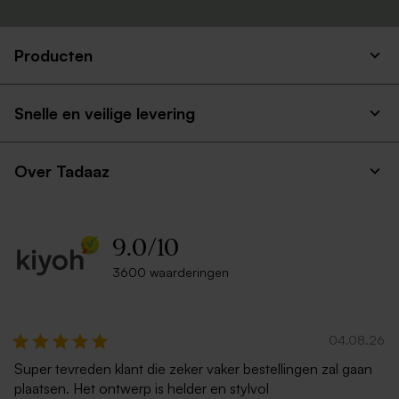
Producten
Liggende envelop met
Witte envelop liggend
puntklep ecru
Snelle en veilige levering
Nieuw
Over Tadaaz
9.0
/
10
3600 waarderingen
Crèmekleurige enveloppe
Lichtroze envelop met
met puntklep
puntklep
04.08.26
Super tevreden klant die zeker vaker bestellingen zal gaan
plaatsen. Het ontwerp is helder en stylvol