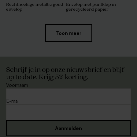
Rechthoekige metallic goud
Envelop met puntklep in
envelop
gerecycleerd papier
Toon meer
Schrijf je in op onze nieuwsbrief en blijf
up to date. Krijg 5% korting.
Voornaam
Roestbruine envelop met
Donkerblauwe envelop met
puntklep
puntklep
E-mail
Aanmelden