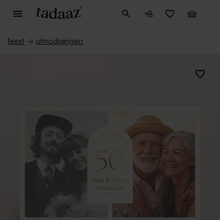
feest
→
uitnodigingen