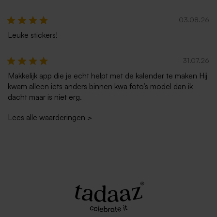
03.08.26
Leuke stickers!
Witte zelfklevende
Ecru zelfklevende envelop
31.07.26
enveloppe met rechte klep
rechte klep
Makkelijk app die je echt helpt met de kalender te maken Hij
kwam alleen iets anders binnen kwa foto’s model dan ik
dacht maar is niet erg.
Lees alle waarderingen
>
Rode envelop met puntklep
Luxe metallic zilveren
envelop