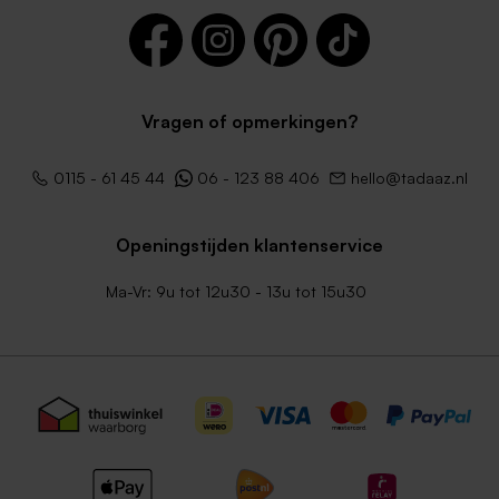
Vragen of opmerkingen?
Zachtroze envelop met
Zwarte envelop
0115 - 61 45 44
06 - 123 88 406
hello@tadaaz.nl
puntklep
Openingstijden klantenservice
Ma-Vr: 9u tot 12u30 - 13u tot 15u30
Lichtblauwe envelop met
Bruine kraft enveloppe
puntklep