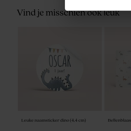
Vind je misschien ook leuk
De Bock sugar choops eucalyptus
Bellenblaas
750gr (± 195 stuks)
Leuke naamsticker dino (4,4 cm)
Bellenblaas