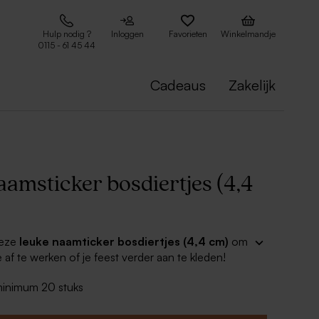
Hulp nodig ?
Inloggen
Favorieten
Winkelmandje
0115 - 61 45 44
Cadeaus
Zakelijk
aamsticker bosdiertjes (4,4
deze
leuke naamticker bosdiertjes (4,4 cm)
om
e af te werken of je feest verder aan te kleden!
 minimum 20 stuks