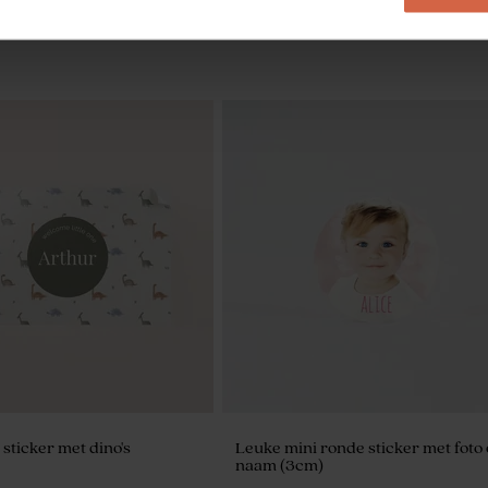
 groen
Tetra zakje kaki
 sticker met dino's
Leuke mini ronde sticker met foto
naam (3cm)