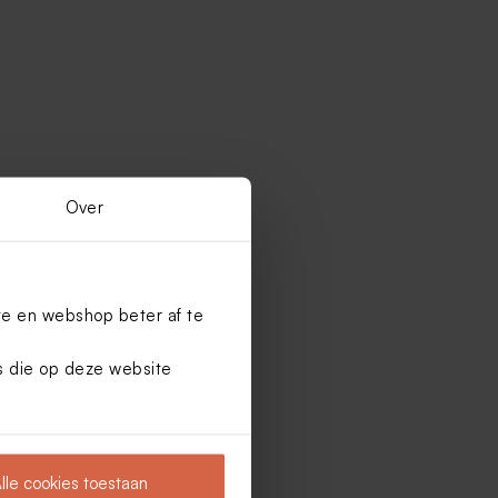
Over
te en webshop beter af te
es die op deze website
lle cookies toestaan