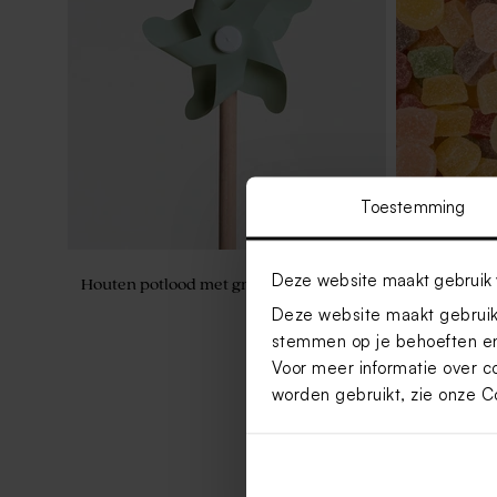
Toestemming
Deze website maakt gebruik 
Houten potlood met groen molentje
Ronde gekle
stuks)
Deze website maakt gebruik 
stemmen op je behoeften en
Voor meer informatie over c
worden gebruikt, zie onze
C