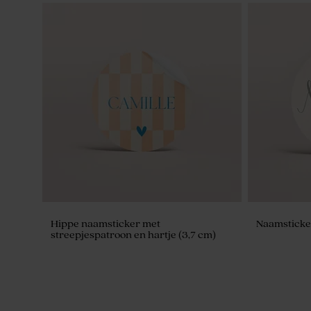
Glazen potjes met groen badzout
Ambachtelij
strepen
Hippe naamsticker met
Naamsticker
streepjespatroon en hartje (3,7 cm)