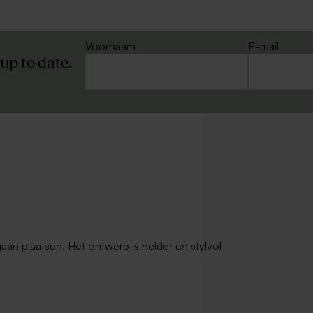
Voornaam
E-mail
 up to date.
gaan plaatsen. Het ontwerp is helder en stylvol