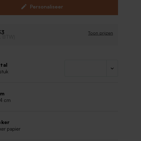
Personaliseer
33
Toon prijzen
cl. BTW)
tal
stuk
rm
,4 cm
cker
ker papier