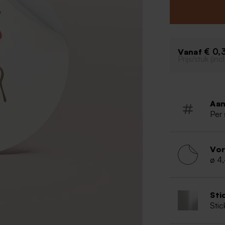
€ 0,
Vanaf
Prijs/stuk (in
Aan
Per 
Vo
ø 4
Sti
Stic