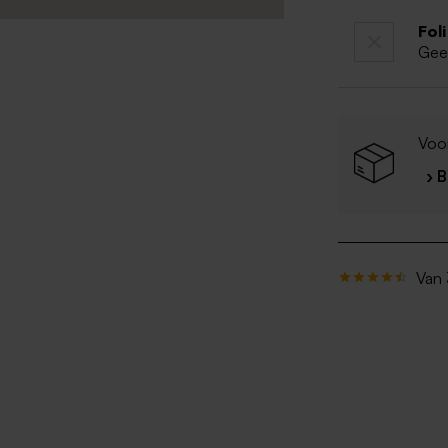
Fol
Gee
Voo
› 
Van 