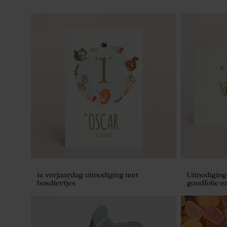
1e verjaardag uitnodiging met
Uitnodiging
bosdiertjes
goudfolie e