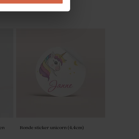
Droogbloemen | Lagurus ice green
 en
Ronde sticker unicorn (4,4cm)