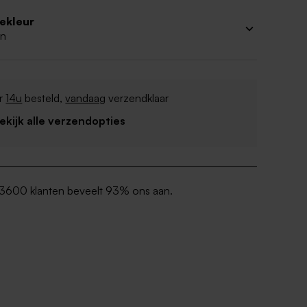
iekleur
n
r
14u
besteld,
vandaag
verzendklaar
Bekijk alle verzendopties
3600 klanten beveelt 93% ons aan.