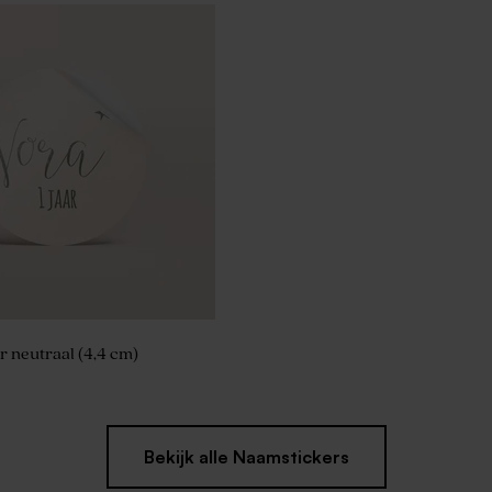
ke lolly wit met groene
 neutraal (4,4 cm)
Bekijk alle Naamstickers