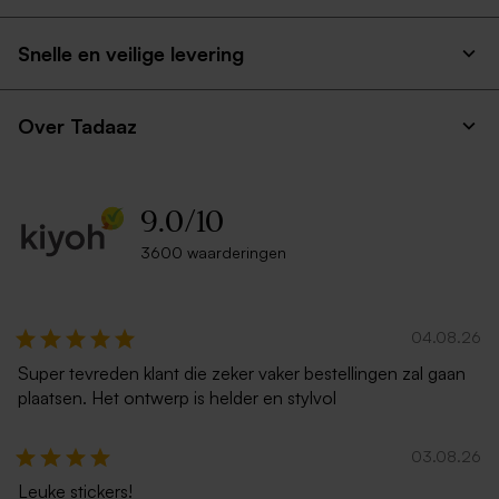
Glazen stolpje met
Houten fotohouder met 10
droogbloemen en eigen tekst
vakantiefoto's
Snelle en veilige levering
- S
Over Tadaaz
9.0
/
10
3600 waarderingen
Houten memory box |
Wit vaasje met roze
klapdeksel
droogbloemen en
04.08.26
gepersonaliseerd label in
hartvorm
Super tevreden klant die zeker vaker bestellingen zal gaan
plaatsen. Het ontwerp is helder en stylvol
03.08.26
Leuke stickers!