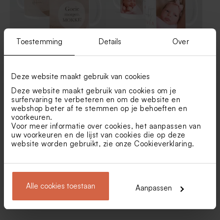
Toestemming
Details
Over
Leuke koffiemok met eigen
Lieve mok met twee foto's en
tekst op abstracte print
tekst
Deze website maakt gebruik van cookies
Deze website maakt gebruik van cookies om je
surfervaring te verbeteren en om de website en
webshop beter af te stemmen op je behoeften en
voorkeuren.
Voor meer informatie over cookies, het aanpassen van
uw voorkeuren en de lijst van cookies die op deze
website worden gebruikt, zie onze
Cookieverklaring
.
Gepersonaliseerde theemok
Gepersonaliseerde theemok
Alle cookies toestaan
Aanpassen
met illustraties en naam,
met strepen, thee en
thee en accessoires
accessoires