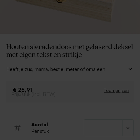
Houten sieradendoos met gelaserd deksel
met eigen tekst en strikje
Heeft je zus, mama, bestie, meter of oma een
prachtige juwelencollectie? Dan is deze
houten
sieradendoos met gelaserd deksel met je eigen
tekst en strikje
een leuke verrassing. De doos heeft
€ 25,91
Toon prijzen
Prijs/stuk (incl. BTW)
9 vakjes waar ze alle juwelen mooi in kunnen bewaren.
Personaliseer de houten juwelendoos met je eigen
quote voor een echt persoonlijk cadeau.
Houten juwelendoos
Aantal
Afmeting: L20,5 x B23,5
Per stuk
Ontwerp wordt in het hout gelaserd