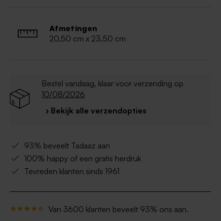
Hout is een natuurproduct, hierdoor kan het
product iets afwijken van de foto's
Afmetingen
20,50 cm x 23,50 cm
Bestel vandaag, klaar voor verzending op
10/08/2026
› Bekijk alle verzendopties
93% beveelt Tadaaz aan
100% happy of een gratis herdruk
Tevreden klanten sinds 1961
Van 3600 klanten beveelt 93% ons aan.