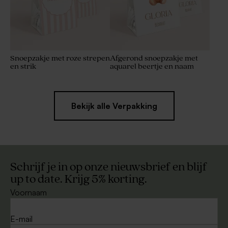
Snoepzakje met roze strepen
Afgerond snoepzakje met
en strik
aquarel beertje en naam
Bekijk alle Verpakking
Schrijf je in op onze nieuwsbrief en blijf
up to date. Krijg 5% korting.
Voornaam
E-mail