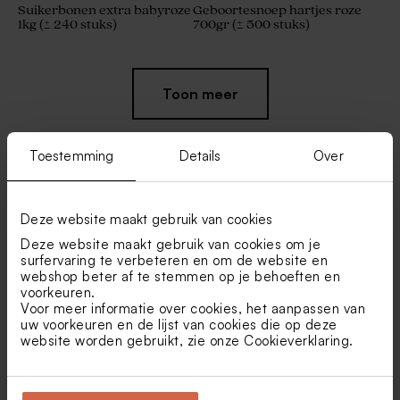
Suikerbonen extra babyroze
Geboortesnoep hartjes roze
1kg (± 240 stuks)
700gr (± 500 stuks)
Toon meer
Toestemming
Details
Over
Vind je misschien ook leuk
Deze website maakt gebruik van cookies
Deze website maakt gebruik van cookies om je
Mini geurstokjes soft pink
De Bock suikerbonen nude
surfervaring te verbeteren en om de website en
met gouden afwerking
1kg (± 240 stuks)
webshop beter af te stemmen op je behoeften en
voorkeuren.
Voor meer informatie over cookies, het aanpassen van
uw voorkeuren en de lijst van cookies die op deze
website worden gebruikt, zie onze
Cookieverklaring
.