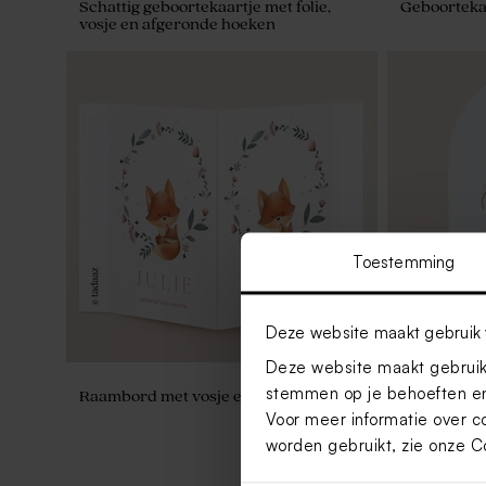
Schattig geboortekaartje met folie,
Geboortekaa
vosje en afgeronde hoeken
Toestemming
Deze website maakt gebruik 
Deze website maakt gebruik 
stemmen op je behoeften en
Raambord met vosje en bloemenkrans
Stolpvormig
luchtballon
Voor meer informatie over c
worden gebruikt, zie onze
C