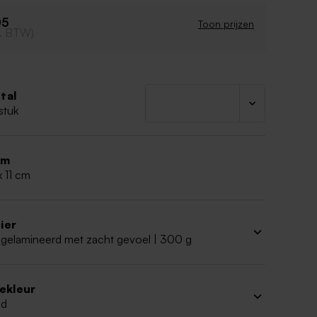
05
Toon prijzen
cl. BTW)
tal
stuk
rm
x 11 cm
ier
 gelamineerd met zacht gevoel | 300 g
iekleur
ud