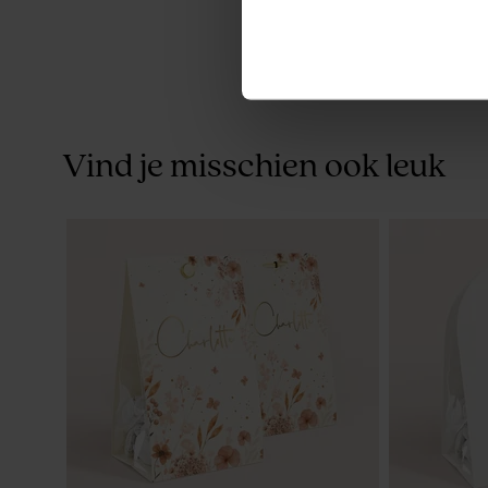
Vind je misschien ook leuk
Naamlabel met vosje en folie
Rond labelt
folie