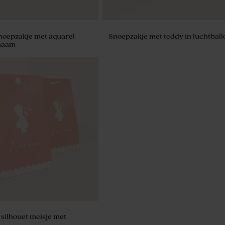
noepzakje met aquarel
Snoepzakje met teddy in luchtball
 naam
aamborrelkaartje met
naam
silhouet meisje met