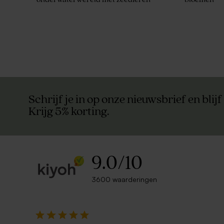
Schrijf je in op onze nieuwsbrief en blijf
Krijg 5% korting.
9.0
/
10
3600 waarderingen