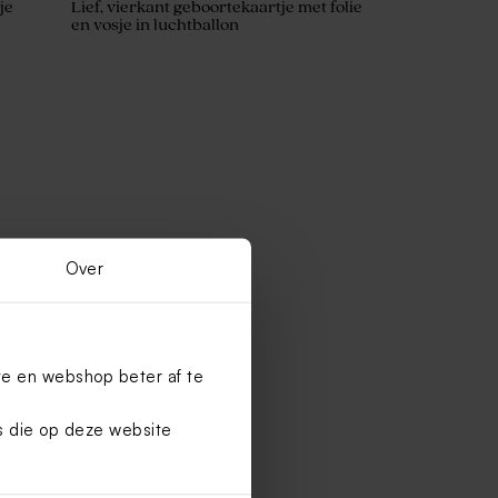
je
Lief, vierkant geboortekaartje met folie
en vosje in luchtballon
Over
te en webshop beter af te
es die op deze website