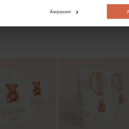
Toon meer
Aanpassen
A
je met vosjes en naam in
Ronde geboortesticker met vosje 
naam in goudfolie (3,7 cm)