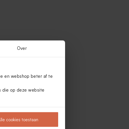
Over
te en webshop beter af te
es die op deze website
lle cookies toestaan