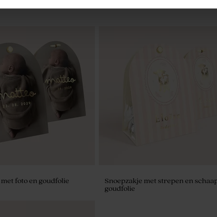
ep hartjes groen 700gr (±
Artisanale lolly groene en witte
strepen
met foto en goudfolie
Snoepzakje met strepen en schaap
goudfolie