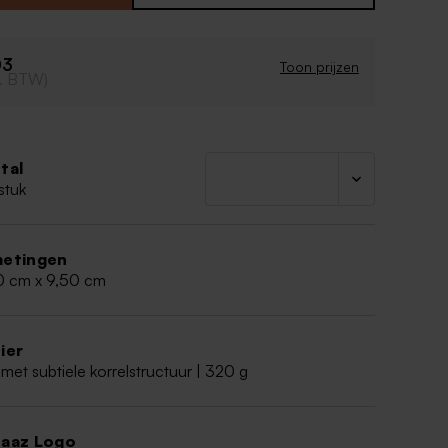
en warme ontvangst van je kleintje! Maak het
ompleet met het bijpassende geboortekaartje en
ktaties. Een geweldig moment om te delen met
03
nden!
Toon prijzen
cl. BTW)
 zakje + witte splitpen
tal
stuk
etingen
0 cm x 9,50 cm
ier
met subtiele korrelstructuur | 320 g
aaz Logo