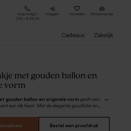
Hulp nodig ?
Inloggen
Favorieten
Winkelmandje
0115 - 61 45 44
Cadeaus
Zakelijk
kje met gouden ballon en
le vorm
t gouden ballon en originele vorm
geeft een
ent aan elk feest. Met de elegante goudfolie en
n heb je gegarandeerd een unieke blikvanger. Dit
zakje is eenvoudig te personaliseren met de naam
ruit, waardoor elk detail speciaal voelt. Perfect voor
sonaliseer
Bestel een proefdruk