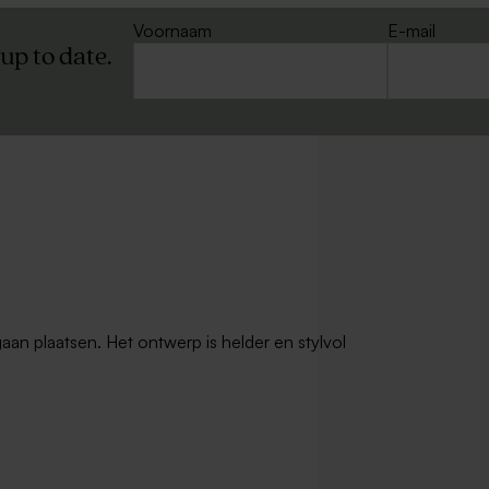
Voornaam
E-mail
 up to date.
gaan plaatsen. Het ontwerp is helder en stylvol