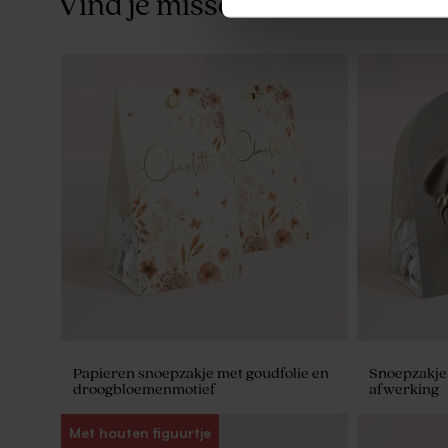
Vind je misschien ook leuk
Traktatieset groen met 27 traktaties
Geboortesno
500 stuks)
Papieren snoepzakje met goudfolie en
Snoepzakje 
droogbloemenmotief
afwerking
Met houten figuurtje