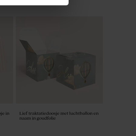
De Bock amandelbonen eucalyptus 1kg
(± 295 stuks)
je in
Lief traktatiedoosje met luchtballon en
naam in goudfolie