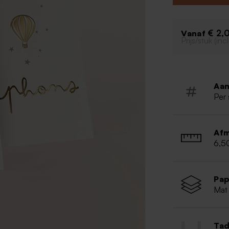
doopsuiker en e
totaalplaatje c
feestelijke tra
€ 2,
Vanaf
familie en vrie
Prijs/stuk (in
- Inlcusief mica
Aan
Per 
Afm
6,5
Pap
Mat 
Tad