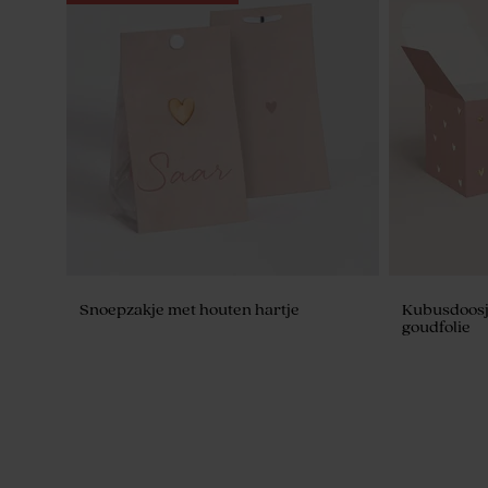
Set van 12 geboortetraktatie met
Gepersonal
badzout en badbom - lichtgroen
molentje
Snoepzakje met houten hartje
Kubusdoosje
goudfolie