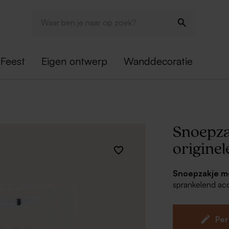
Feest
Eigen ontwerp
Wanddecoratie
Snoepza
origine
Snoepzakje me
sprankelend acc
schattige ballo
originele snoep
van je kleine sp
Per