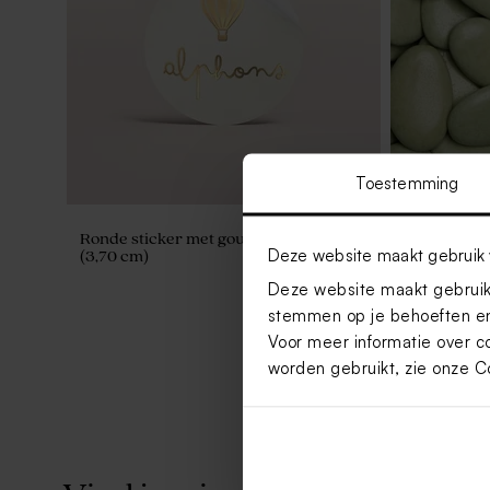
Toestemming
Ronde sticker met goufolie luchtballon
De Bock do
Deze website maakt gebruik 
(3,70 cm)
eucalyptus 
Deze website maakt gebruik 
stemmen op je behoeften en
Voor meer informatie over c
worden gebruikt, zie onze
C