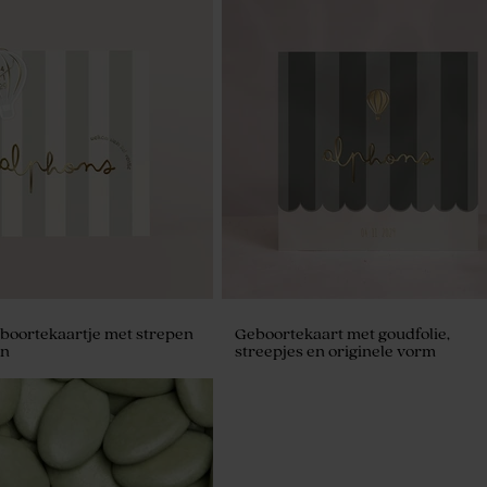
boortekaartje met strepen
Geboortekaart met goudfolie,
on
streepjes en originele vorm