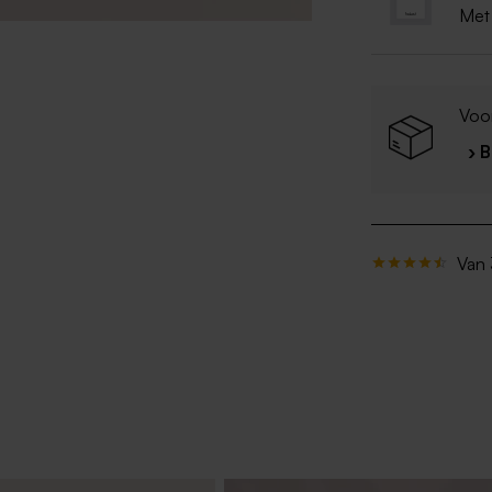
Met
Voor
› 
Van 