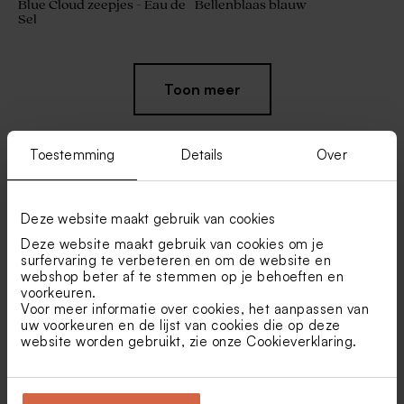
Blue Cloud zeepjes - Eau de
Bellenblaas blauw
Sel
Toon meer
Toestemming
Details
Over
Vind je misschien ook leuk
Deze website maakt gebruik van cookies
Deze website maakt gebruik van cookies om je
De Bock suikerbonen ice
De Bock suikerbonen blauw
surfervaring te verbeteren en om de website en
blue 1kg (± 240 stuks)
mat 1kg (± 240 stuks)
webshop beter af te stemmen op je behoeften en
voorkeuren.
Voor meer informatie over cookies, het aanpassen van
uw voorkeuren en de lijst van cookies die op deze
website worden gebruikt, zie onze
Cookieverklaring
.