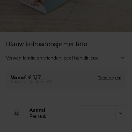
Blauw kubusdoosje met foto
Verwen familie en vrienden, geef hen dit leuk
kubusdoosje met snoepjes mee naar huis. De foto van
je kindje wordt op het doosje gedrukt.
Vanaf
De kleur van je doosje bepaal je helemaal zelf in de
€ 1,17
Toon prijzen
Prijs/stuk (incl. BTW)
editor.
Aantal
Per stuk