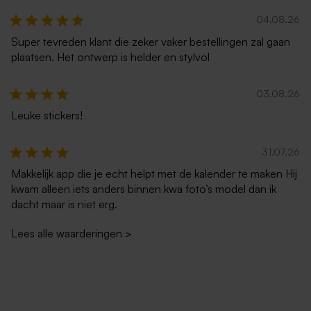
04.08.26
Super tevreden klant die zeker vaker bestellingen zal gaan
plaatsen. Het ontwerp is helder en stylvol
03.08.26
Leuke stickers!
31.07.26
Makkelijk app die je echt helpt met de kalender te maken Hij
kwam alleen iets anders binnen kwa foto’s model dan ik
dacht maar is niet erg.
Lees alle waarderingen
>